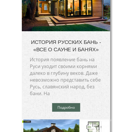
ИСТОРИЯ РУССКИХ БАНЬ -
«ВСЕ О САУНЕ И БАНЯХ»
История появление бань на
Руси уходит своими корнями
далеко в глубину веков. Даже
невозможно представить себе
Русь, славянский народ, без
бани. На
Подробно