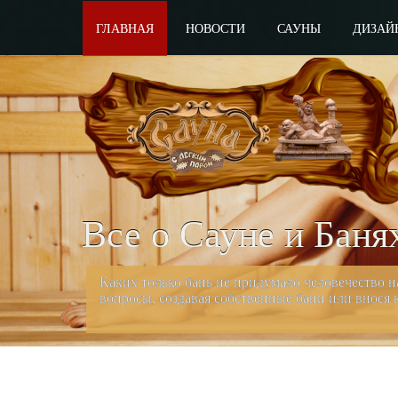
ГЛАВНАЯ
НОВОСТИ
САУНЫ
ДИЗАЙ
Все о Сауне и Баня
Каких только бань не придумало человечество 
вопросы, создавая собственные бани или внося