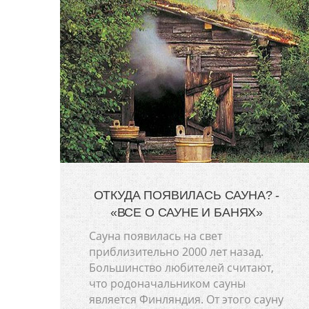
ОТКУДА ПОЯВИЛАСЬ САУНА? -
«ВСЕ О САУНЕ И БАНЯХ»
Сауна появилась на свет
приблизительно 2000 лет назад.
Большинство любителей считают,
что родоначальником сауны
является Финляндия. От этого сауну