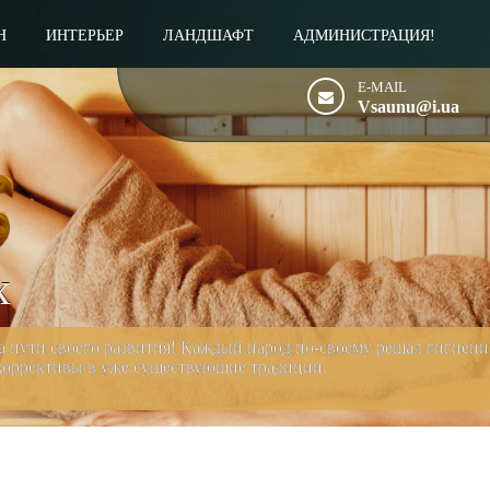
Н
ИНТЕРЬЕР
ЛАНДШАФТ
АДМИНИСТРАЦИЯ!
E-MAIL
Vsaunu@i.ua
х
на пути своего развития! Каждый народ по-своему решал гигиен
 коррективы в уже существующие традиции.