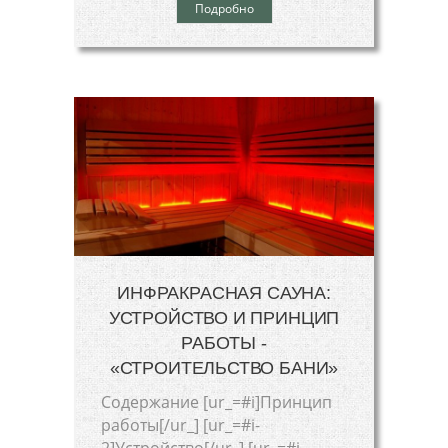
Подробно
ИНФРАКРАСНАЯ САУНА:
УСТРОЙСТВО И ПРИНЦИП
РАБОТЫ -
«СТРОИТЕЛЬСТВО БАНИ»
Cодержание [ur_=#i]Принцип
работы[/ur_] [ur_=#i-