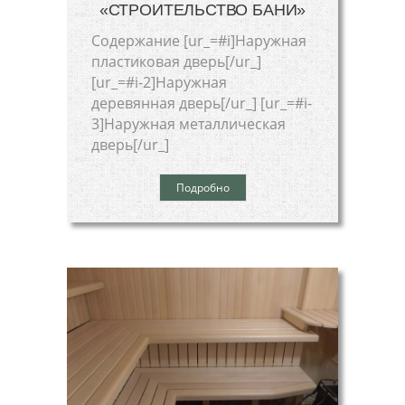
«СТРОИТЕЛЬСТВО БАНИ»
Cодержание [ur_=#i]Наружная
пластиковая дверь[/ur_]
[ur_=#i-2]Наружная
деревянная дверь[/ur_] [ur_=#i-
3]Наружная металлическая
дверь[/ur_]
Подробно