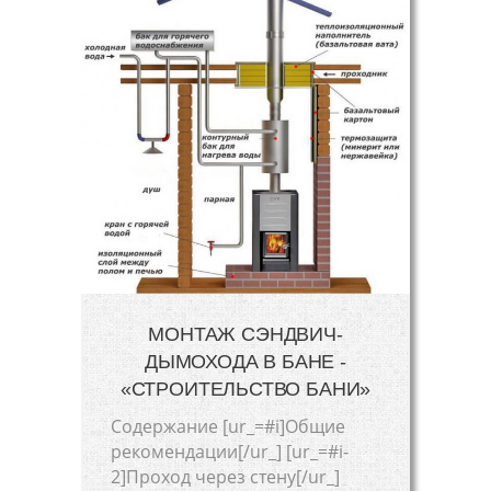
МОНТАЖ СЭНДВИЧ-
ДЫМОХОДА В БАНЕ -
«СТРОИТЕЛЬСТВО БАНИ»
Cодержание [ur_=#i]Общие
рекомендации[/ur_] [ur_=#i-
2]Проход через стену[/ur_]