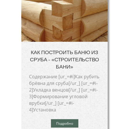
КАК ПОСТРОИТЬ БАНЮ ИЗ
СРУБА - «СТРОИТЕЛЬСТВО
БАНИ»
Cодержание [ur_=#i]Как рубить
брёвна для сруба[/ur_] [ur_=#i-
2]Укладка венцов[/ur_] [ur_=#i-
3]Формирование угловой
врубки[/ur_] [ur_=#i-
4]Установка
Подробно