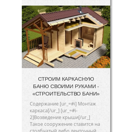
СТРОИМ КАРКАСНУЮ
БАНЮ СВОИМИ РУКАМИ -
«СТРОИТЕЛЬСТВО БАНИ»
Cодержание [ur_=#i] Монтаж
каркаса[/ur_] [ur_=#i-
2]Возведение крыши[/ur_]
Такое сооружение ставится на
столбчатый либо ленточный