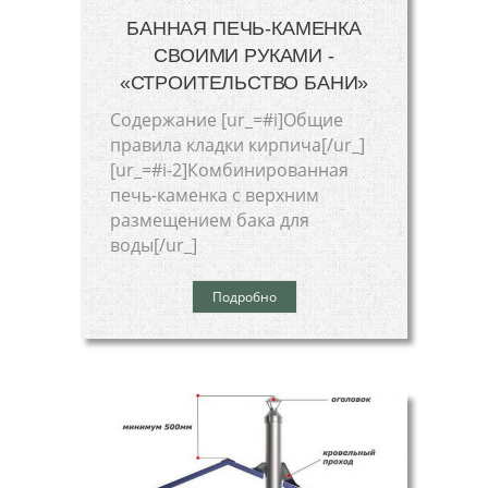
БАННАЯ ПЕЧЬ-КАМЕНКА
СВОИМИ РУКАМИ -
«СТРОИТЕЛЬСТВО БАНИ»
Cодержание [ur_=#i]Общие
правила кладки кирпича[/ur_]
[ur_=#i-2]Комбинированная
печь-каменка с верхним
размещением бака для
воды[/ur_]
Подробно