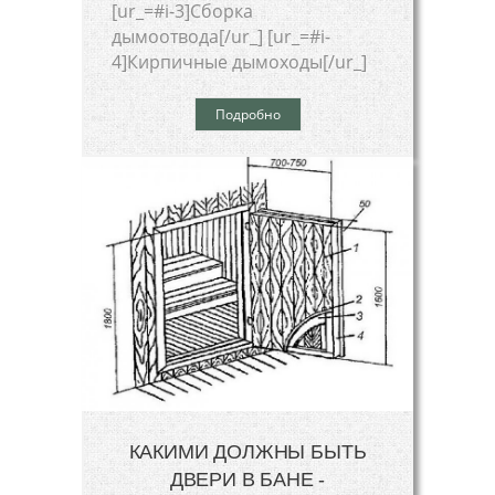
[ur_=#i-3]Сборка
дымоотвода[/ur_] [ur_=#i-
4]Кирпичные дымоходы[/ur_]
Подробно
КАКИМИ ДОЛЖНЫ БЫТЬ
ДВЕРИ В БАНЕ -