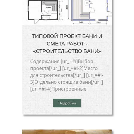
ТИПОВОЙ ПРОЕКТ БАНИ И
СМЕТА РАБОТ -
«СТРОИТЕЛЬСТВО БАНИ»
Cодержание [ur_=#i]Выбор
проекта[/ur_] [ur_=#i-2]Место
для строительства[/ur_] [ur_=#i-
3]Отдельно стоящие бани[/ur_]
[ur_=#i-4]Пристроенные
Подробно