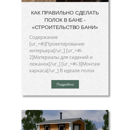
КАК ПРАВИЛЬНО СДЕЛАТЬ
ПОЛОК В БАНЕ -
«СТРОИТЕЛЬСТВО БАНИ»
Cодержание
[ur_=#i]Проектирование
интерьера[/ur_] [ur_=#i-
2]Материалы для сидений и
лежанок[/ur_] [ur_=#i-3]Монтаж
каркаса[/ur_] В идеале полок
Подробно