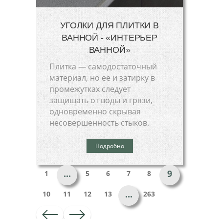
УГОЛКИ ДЛЯ ПЛИТКИ В
ВАННОЙ - «ИНТЕРЬЕР
ВАННОЙ»
Плитка — самодостаточный
материал, но ее и затирку в
промежутках следует
защищать от воды и грязи,
одновременно скрывая
несовершенность стыков.
Подробно
...
9
1
5
6
7
8
...
10
11
12
13
263