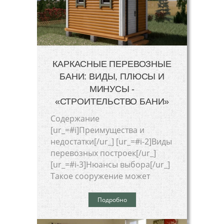
КАРКАСНЫЕ ПЕРЕВОЗНЫЕ
БАНИ: ВИДЫ, ПЛЮСЫ И
МИНУСЫ -
«СТРОИТЕЛЬСТВО БАНИ»
Cодержание
[ur_=#i]Преимущества и
недостатки[/ur_] [ur_=#i-2]Виды
перевозных построек[/ur_]
[ur_=#i-3]Нюансы выбора[/ur_]
Такое сооружение может
Подробно