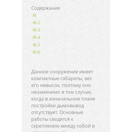
Cодержание
#i
#i-2
#i-3
#i-4
#i-5
#i-6
Данное сооружение имеет
компактные габариты, вес
его невысок, поэтому оно
незаменимо в том случае,
когда в изначальном плане
постройки дымовывод
отсутствует. Основные
работы сводятся к
скреплению между собой в