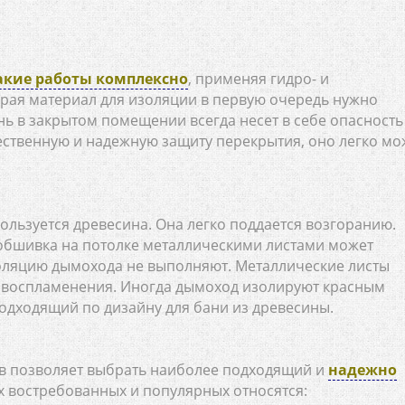
акие работы комплексно
, применяя гидро- и
ая материал для изоляции в первую очередь нужно
нь в закрытом помещении всегда несет в себе опасность
ественную и надежную защиту перекрытия, оно легко мо
ользуется древесина. Она легко поддается возгоранию.
обшивка на потолке металлическими листами может
золяцию дымохода не выполняют. Металлические листы
 и воспламенения. Иногда дымоход изолируют красным
одходящий по дизайну для бани из древесины.
 позволяет выбрать наиболее подходящий и
надежно
ых востребованных и популярных относятся: