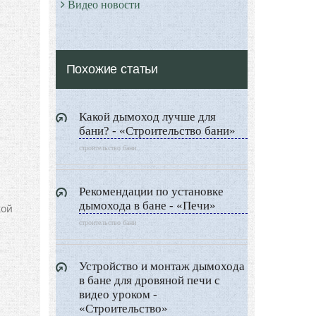
Видео новости
Дизайн разное
Другие услуги
Похожие статьи
Какой дымоход лучше для
бани? - «Строительство бани»
строительство бани
Рекомендации по установке
дымохода в бане - «Печи»
кой
строительство бани
Устройство и монтаж дымохода
в бане для дровяной печи с
видео уроком -
«Строительство»