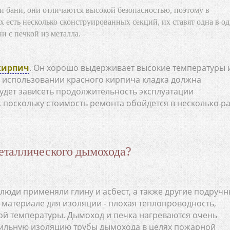
ии бани, они отличаются высокой безопасностью, поэтому в
 есть несколько сконструированных секций, их ставят одна в од
и с печкой из металла.
кирпич
. Он хорошо выдерживает высокие температуры 
и использовании красного кирпича кладка должна
будет зависеть продолжительность эксплуатации
, поскольку стоимость ремонта обойдется в несколько р
металлического дымохода?
 люди применяли глину и асбест, а также другие подруч
материале для изоляции - плохая теплопроводность,
ой температуры. Дымоход и печка нагреваются очень
вильную изоляцию трубы дымохода в целях пожарной