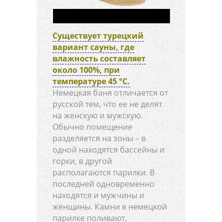
Существует турецкий
вариант сауны, где
влажность составляет
около 100%, при
температуре 45 °C.
Немецкая баня отличается от
русской тем, что ее не делят
на женскую и мужскую.
Обычно помещение
разделяется на зоны – в
одной находятся бассейны и
горки, в другой
располагаются парилки. В
последней одновременно
находятся и мужчины и
женщины. Камни в немецкой
парилке поливают,