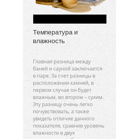
Температура и
влажность
Главная разница между
баней и сауной заключается
в паре. За счет разницы в
расположении камней, в
первом случае он будет
влажным, во втором – сухим.
Эту разницу очень легко
почувствовать, а также
увидеть отличие данного
показателя, сравнив уровень
влажности в двух