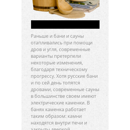
Раньше и бани и сауны
отапливались при помощи
дров и угля, современные
варианты претерпели
некоторые изменения,
благодаря техническому
прогрессу. Хотя русские бани
и по сей день топятся
дровами, современные сауны
в большинстве своем имеют
электрические каменки. В
банях каменка работает
таким образом: камни
находятся внутри печи и
закрыты дверкой.