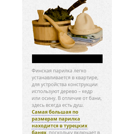
Финская парилка легко
устанавливается в квартире,
для устройства конструкции
используют дерево – кедр
или осину. В отличие от бани,
здесь всегда есть душ.
Самая большая по
размерам парилка
находится в турецких
банях
, поскольку включает в