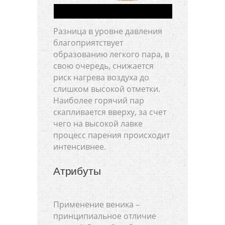
Разница в уровне давления
благоприятствует
образованию легкого пара, в
свою очередь, снижается
риск нагрева воздуха до
слишком высокой отметки.
Наиболее горячий пар
скапливается вверху, за счет
чего на высокой лавке
процесс парения происходит
интенсивнее.
Атрибуты
Применение веника –
принципиальное отличие