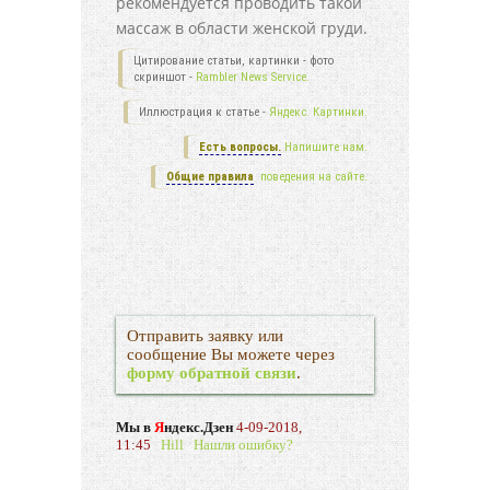
рекомендуется проводить такой
массаж в области женской груди.
Цитирование статьи, картинки - фото
скриншот -
Rambler News Service.
Иллюстрация к статье -
Яндекс. Картинки.
Есть вопросы.
Напишите нам.
Общие правила
поведения на сайте.
Отправить заявку или
сообщение Вы можете через
форму обратной связи
.
Мы в
Я
ндекс.Дзен
4-09-2018,
11:45
Hill
Нашли ошибку?