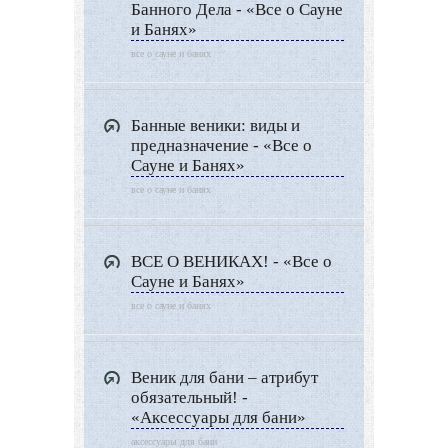
Банного Дела - «Все о Сауне
и Банях»
все о сауне и банях
Банные веники: виды и
предназначение - «Все о
Сауне и Банях»
все о сауне и банях
ВСЕ О ВЕНИКАХ! - «Все о
Сауне и Банях»
все о сауне и банях
Веник для бани – атрибут
обязательный! -
«Аксессуары для бани»
аксессуары для бани