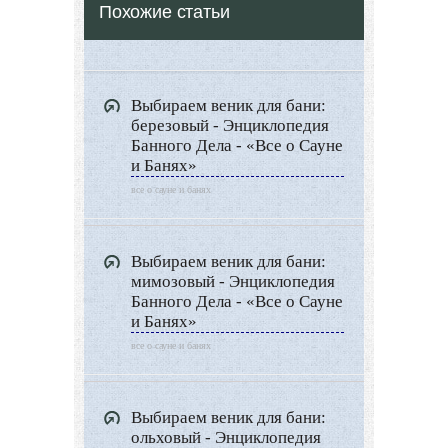
Похожие статьи
Все о Сауне и Банях
Дизайн Саун
Типы Бань
Выбираем веник для бани:
Экстерьер
березовый - Энциклопедия
Декор
Банного Дела - «Все о Сауне
и Банях»
Двор и сад
все о сауне и банях
Архитектура
Дизайн интерьера
Выбираем веник для бани:
Ландшафтный дизайн
мимозовый - Энциклопедия
Банного Дела - «Все о Сауне
LIMITED EDITION
и Банях»
Видео новости
все о сауне и банях
Дизайн разное
Другие услуги
Выбираем веник для бани:
ольховый - Энциклопедия