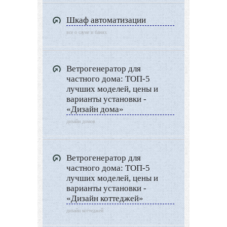
Типы Бань
Шкаф автоматизации
Экстерьер
все о сауне и банях
Декор
Двор и сад
Ветрогенератор для
Архитектура
частного дома: ТОП-5
Дизайн интерьера
лучших моделей, цены и
варианты установки -
Ландшафтный дизайн
«Дизайн дома»
LIMITED EDITION
дизайн домов
Видео новости
Дизайн разное
Ветрогенератор для
частного дома: ТОП-5
Другие услуги
лучших моделей, цены и
варианты установки -
«Дизайн коттеджей»
дизайн коттеджей