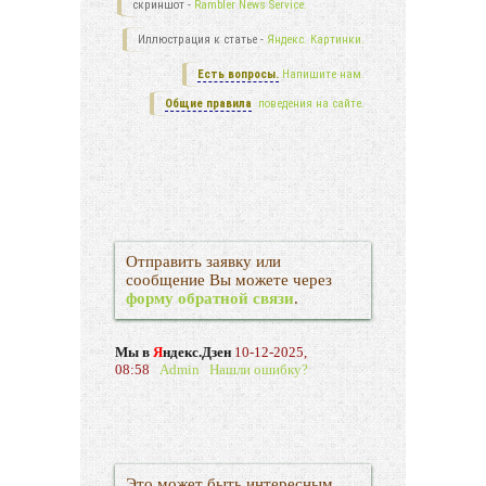
скриншот -
Rambler News Service.
Иллюстрация к статье -
Яндекс. Картинки.
Есть вопросы.
Напишите нам.
Общие правила
поведения на сайте.
Отправить заявку или
сообщение Вы можете через
форму обратной связи
.
Мы в
Я
ндекс.Дзен
10-12-2025,
08:58
Admin
Нашли ошибку?
Это может быть интересным.