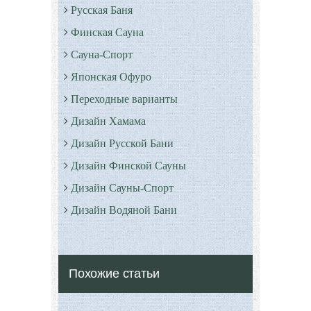
Русская Баня
Финская Сауна
Сауна-Спорт
Японская Офуро
Переходные варианты
Дизайн Хамама
Дизайн Русской Бани
Дизайн Финской Сауны
Дизайн Сауны-Спорт
Дизайн Водяной Бани
Римские бани - Термы
Серные бани
Похожие статьи
Все о Сауне и Банях
Дизайн Саун