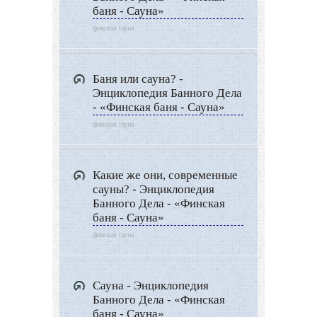
Видео новости
баня - Сауна»
Дизайн разное
финская сауна
Другие услуги
Баня или сауна? -
Энциклопедия Банного Дела
- «Финская баня - Сауна»
финская сауна
Какие же они, современные
сауны? - Энциклопедия
Банного Дела - «Финская
баня - Сауна»
финская сауна
Сауна - Энциклопедия
Банного Дела - «Финская
баня - Сауна»