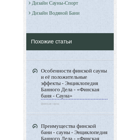
Дизайн Сауны-Спорт
Дизайн Водяной Бани
Римские бани - Термы
Серные бани
Похожие статьи
Все о Сауне и Банях
Дизайн Саун
Типы Бань
Особенности финской сауны
Экстерьер
и её положительные
Декор
эффекты - Энциклопедия
Банного Дела - «Финская
Двор и сад
баня - Сауна»
Архитектура
финская сауна
Дизайн интерьера
Ландшафтный дизайн
Преимущества финской
бани - сауны - Энциклопедия
LIMITED EDITION
Банного Дела - «Финская