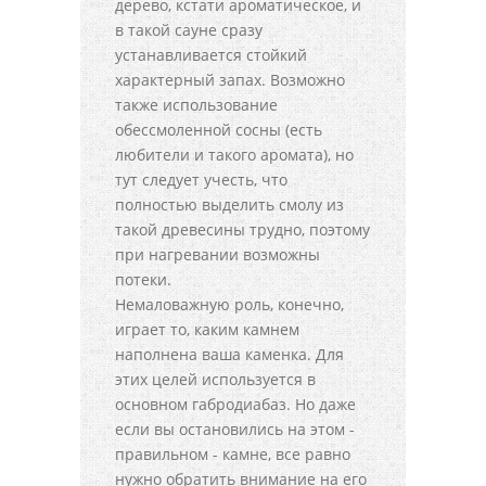
дерево, кстати ароматическое, и
в такой сауне сразу
устанавливается стойкий
характерный запах. Возможно
также использование
обессмоленной сосны (есть
любители и такого аромата), но
тут следует учесть, что
полностью выделить смолу из
такой древесины трудно, поэтому
при нагревании возможны
потеки.
Немаловажную роль, конечно,
играет то, каким камнем
наполнена ваша каменка. Для
этих целей используется в
основном габродиабаз. Но даже
если вы остановились на этом -
правильном - камне, все равно
нужно обратить внимание на его