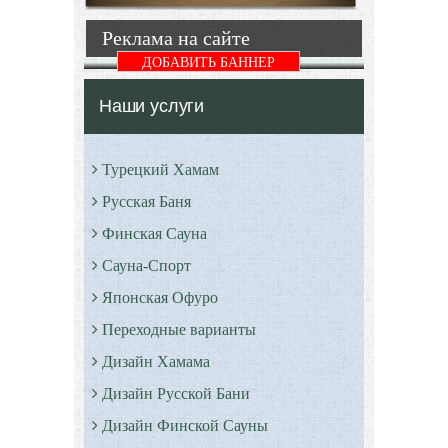
нагреваемого
сауна
Реклама на сайте
помещения
благотворно
ДОБАВИТЬ БАННЕР
Подробнее
Подробнее
Наши услуги
Турецкий Хамам
Русская Баня
Финская Сауна
Сауна-Спорт
Японская Офуро
Переходные варианты
Дизайн Хамама
Дизайн Русской Бани
Дизайн Финской Сауны