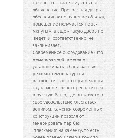
каленого стекла, чему есть свое
объяснение. Прозрачная дверь
обеспечивает ощущение объема,
помещение получается не за-
мкнутым, а еще - такую дверь не
'ведет' и, соответственно, не
заклинивает.
Современное оборудование (что
немаловажно!) позволяет
устанавливать в бане разные
режимы температуры и
влажности. Так что при желании
сауна может легко превратиться
в русскую баню, где вы можете в
свое удовольствие хлестаться
веником. Каменки современных
конструкций позволяют
генерировать пар без
'плескания' на каменку, то есть
более плавно. Если же кому-то