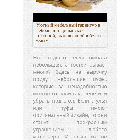
Уютный мебельный гарнитур в
небольшой прованской
гостиной, выполненной в белых
тонах
Но что делать, если комната
небольшая, а гостей бывает
много? Здесь на выручку
придут небольшие пуфы,
которые за ненадобностью
можно отставить к стене или
убрать под стол. Если стулья
или пуфы имеют
оригинальный дизайн, то они
станут прекрасным
украшением любого
интерьера. И тогда их не