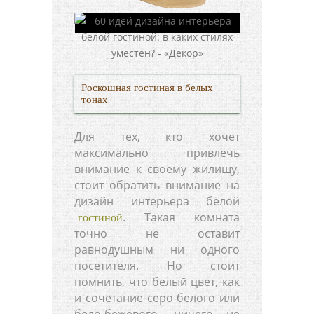
Роскошная гостиная в белых
тонах
Для тех, кто хочет
максимально привлечь
внимание к своему жилищу,
стоит обратить внимание на
дизайн интерьера белой
. Такая комната
гостиной
точно не оставит
равнодушным ни одного
посетителя. Но стоит
помнить, что белый цвет, как
и сочетание серо-белого или
бело-бежевого, ничего не