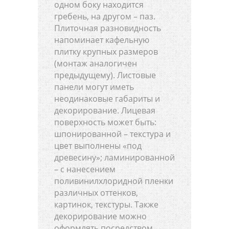
одном боку находится
гребень, на другом – паз.
Плиточная разновидность
напоминает кафельную
плитку крупных размеров
(монтаж аналогичен
предыдущему). Листовые
панели могут иметь
неодинаковые габариты и
декорирование. Лицевая
поверхность может быть:
шпонированной – текстура и
цвет выполнены «под
древесину»; ламинированной
– с нанесением
поливинилхлоридной пленки
различных оттенков,
картинок, текстуры. Также
декорирование можно
оформлять посредством