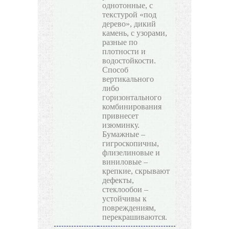
однотонные, с
текстурой «под
дерево», дикий
камень, с узорами,
разные по
плотности и
водостойкости.
Способ
вертикального
либо
горизонтального
комбинирования
привнесет
изюминку.
Бумажные –
гигроскопичны,
флизелиновые и
виниловые –
крепкие, скрывают
дефекты,
стеклообои –
устойчивы к
повреждениям,
перекрашиваются.