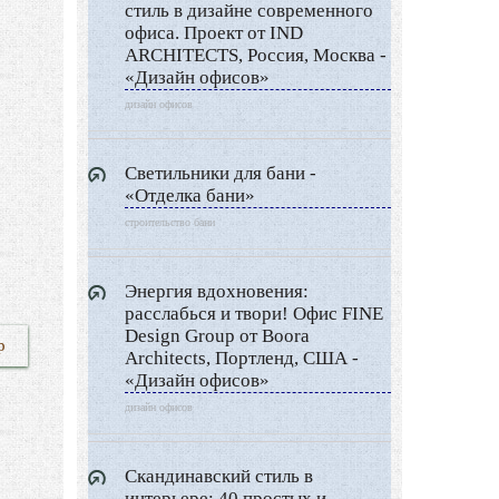
стиль в дизайне современного
офиса. Проект от IND
ARCHITECTS, Россия, Москва -
«Дизайн офисов»
дизайн офисов
Светильники для бани -
«Отделка бани»
строительство бани
Энергия вдохновения:
расслабься и твори! Офис FINE
Design Group от Boora
р
Architects, Портленд, США -
«Дизайн офисов»
дизайн офисов
Скандинавский стиль в
интерьере: 40 простых и