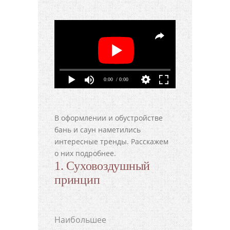
0:00
/ 0:00
В оформлении и обустройстве
бань и саун наметились
интересные тренды. Расскажем
о них подробнее.
1. Суховоздушный
принцип
Наибольшее