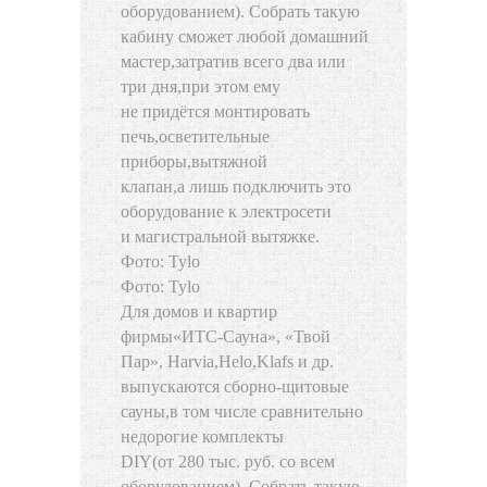
оборудованием). Собрать такую
кабину сможет любой домашний
мастер
,
затратив всего два или
три дня
,
при этом ему
не придётся монтировать
печь
,
осветительные
приборы
,
вытяжной
клапан
,
а лишь подключить это
оборудование к электросети
и магистральной вытяжке.
Фото: Tylo
Фото: Tylo
Для домов и квартир
фирмы
«
ИТС-Сауна», «Твой
Пар», Harvia
,
Helo
,
Klafs и др.
выпускаются сборно-щитовые
сауны
,
в том числе сравнительно
недорогие комплекты
DIY
(
от 280 тыс. руб. со всем
оборудованием). Собрать такую