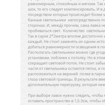
равномерным, спокойным и мягким. Так 
шок, то его следует компенсировать. И в
посредством которых происходит более 
банные светильники непосредственно по
сторонах. И, между прочим, сама лавка 
пробиваться свет. Количество светильн
Так в сауне 2*2метра вполне достаточно
каждый. Не стоит заменять их одним исто
добиться равномерности освещения в п
Располагать светильники можно где угод
установкам, поближе к потолку. Но в эт
сокращает световой поток. Не стоит заб
части от светильника остаются пятна, и 
расположиться на верхней полке в парно
глаза световой границы. В результате в
дополнительную перегрузку, которая неж
При выборе лавок нужно следить, чтобы
оставить пространство в 1,5-3см, чтобы