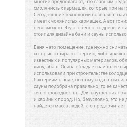
многие предполагают, что главным недос
смолянистых кармашек, которые при нагр
Сегодняшние технологии позволяют найти
имеет смолянистых кармашек. А вот тон
невозможно. Эту особенность древесины
стоит для дизайна бани и сауны использ
Баня – это помещение, где нужно снимать
которые отбирают энергию, либо являют
известных и популярных материалов, об
липу, абаш. Осина обладает наиболее в
использовали при строительстве колодце
бактериям в воде, поэтому вода в этих ис
сауны подобрана правильно, то ее качест
теплопроводность). Для внутренних пом
и хвойных пород. Но, безусловно, это не
найдется масса людей, кто предпочитает