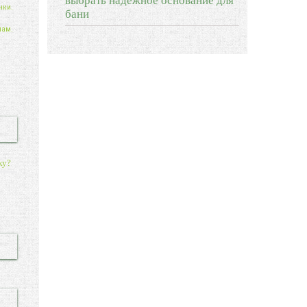
выбрать надежное основание для
нки.
бани
нам.
ку?