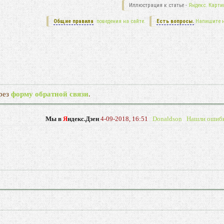
Иллюстрация к статье -
Яндекс. Карти
Общие правила
поведения на сайте.
Есть вопросы.
Напишите 
рез
форму обратной связи
.
Мы в
Я
ндекс.Дзен
4-09-2018, 16:51
Donaldson
Нашли ошиб