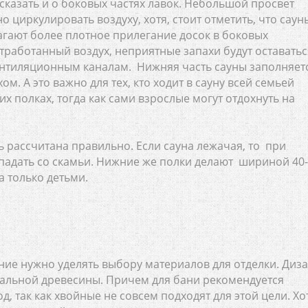
сказать и о боковых частях лавок. Небольшой просвет
циркулировать воздуху, хотя, стоит отметить, что саун
агают более плотное прилегание досок в боковых
отработанный воздух, неприятные запахи будут оставатьс
вентиляционным каналам. Нижняя часть сауны заполняет
м. А это важно для тех, кто ходит в сауну всей семьей
их полках, тогда как сами взрослые могут отдохнуть на
ь рассчитана правильно. Если сауна лежачая, то при
падать со скамьи. Нижние же полки делают шириной 40-
а только детьми.
ние нужно уделять выбору материалов для отделки. Диз
ральной древесины. Причем для бани рекомендуется
, так как хвойные не совсем подходят для этой цели. Хо