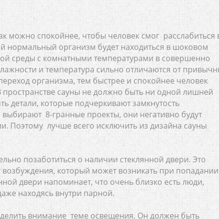
ак можно спокойнее, чтобы человек смог расслабиться 
бой нормальный организм будет находиться в шоковом
ной среды с комнатными температурами в совершенно
 влажности и температура сильно отличаются от привычн
 переход организма, тем быстрее и спокойнее человек
 В пространстве сауны не должно быть ни одной лишней
ть детали, которые подчеркивают замкнутость
 выбирают 8-гранные проекты, они негативно будут
и. Поэтому лучше всего исключить из дизайна сауны
льно позаботиться о наличии стеклянной двери. Это
т возбуждения, который может возникать при попадании
нной двери напоминает, что очень близко есть люди,
даже находясь внутри парной.
уделить внимание теме освещения. Он должен быть