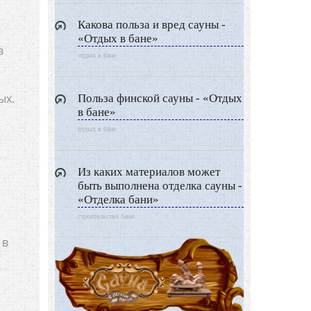
Какова польза и вред сауны -
«Отдых в бане»
в
отдых в бане
ых.
Польза финской сауны - «Отдых
в бане»
отдых в бане
Из каких материалов может
быть выполнена отделка сауны -
«Отделка бани»
строительство бани
 в