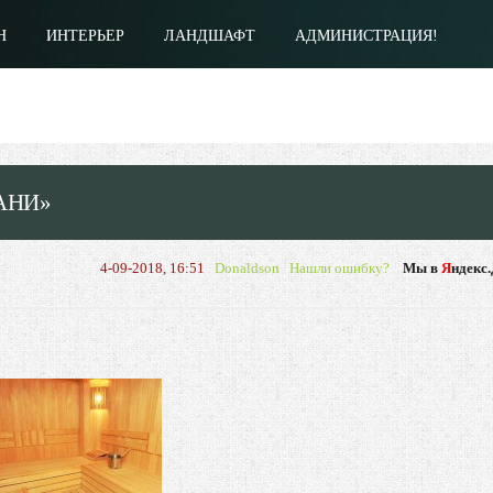
Н
ИНТЕРЬЕР
ЛАНДШАФТ
АДМИНИСТРАЦИЯ!
АНИ»
4-09-2018, 16:51
Donaldson
Нашли ошибку?
Мы в
Я
ндекс.