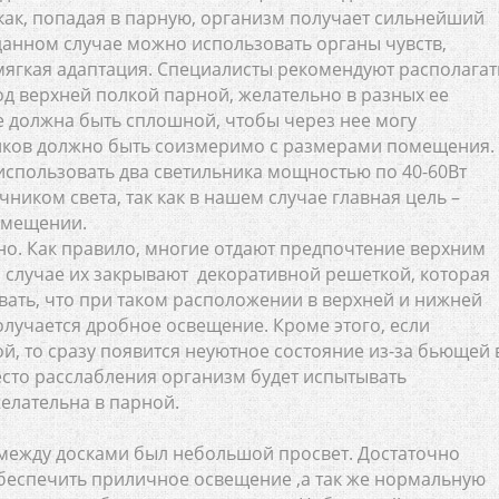
как, попадая в парную, организм получает сильнейший
 данном случае можно использовать органы чувств,
мягкая адаптация. Специалисты рекомендуют располагат
д верхней полкой парной, желательно в разных ее
не должна быть сплошной, чтобы через нее могу
иков должно быть соизмеримо с размерами помещения.
 использовать два светильника мощностью по 40-60Вт
чником света, так как в нашем случае главная цель –
омещении.
но. Как правило, многие отдают предпочтение верхним
ом случае их закрывают декоративной решеткой, которая
ывать, что при таком расположении в верхней и нижней
получается дробное освещение. Кроме этого, если
й, то сразу появится неуютное состояние из-за бьющей 
место расслабления организм будет испытывать
елательна в парной.
 между досками был небольшой просвет. Достаточно
 обеспечить приличное освещение ,а так же нормальную