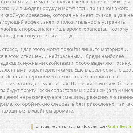
татком хвойных материалов является наличие сучков и
евании выходят наружу и могут стать причиной ожога.
 хвойную древесину, которая не имеет сучков, а уже не
изирующий эффект, энергоположительность устранить
 хвойных пород знают лишь аромотерапевты. Поэтому н
овать древесину хвойных пород.
 стресс, и для этого могут подойти лишь те материалы,
ся в этом отношении нейтральными. Среди наиболее
ладающих нужными свойствами, особо выделяют осину,
ыраженными характеристиками. Еще в древности это дер
в. Особый энергообмен не позволяет развиваться
точниках всегда самая чистая. Ну а если осина для бани 
ва будут практически сопоставимы с абашем (в том числ
ещений не рекомендуется смешить древесину лиственн
 догма, которой нужно следовать бесприкословно, так как
 находиться в хвойном аромате.
Цитирование статьи, картинки - фото скриншот -
Rambler News Serv