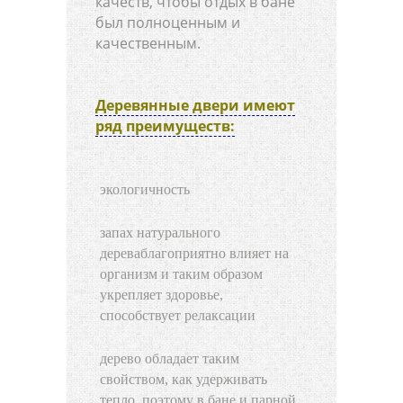
качеств, чтобы отдых в бане
был полноценным и
качественным.
Деревянные двери имеют
ряд преимуществ:
экологичность
запах натурального
дереваблагоприятно влияет на
организм и таким образом
укрепляет здоровье,
способствует релаксации
дерево обладает таким
свойством, как удерживать
тепло, поэтому в бане и парной