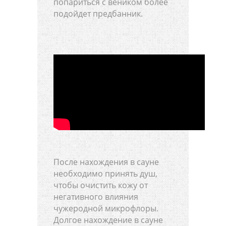
попариться с веником более
подойдет предбанник.
После нахождения в сауне
необходимо принять душ,
чтобы очистить кожу от
негативного влияния
чужеродной микрофлоры.
Долгое нахождение в сауне