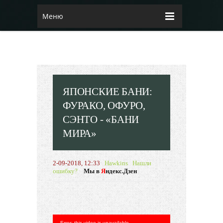
Меню
ЯПОНСКИЕ БАНИ:
ФУРАКО, ОФУРО,
СЭНТО - «БАНИ
МИРА»
2-09-2018, 12:33
Hawkins
Нашли
ошибку?
Мы в
Я
ндекс.Дзен
Error: this video is unavailable