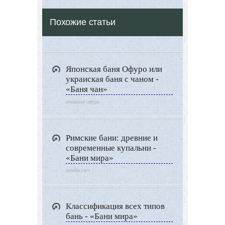
Серные бани
Похожие статьи
Все о Сауне и Банях
Дизайн Саун
Типы Бань
Японская баня Офуро или
Экстерьер
украиская баня с чаном -
Декор
«Баня чан»
японская офуро
Двор и сад
Архитектура
Дизайн интерьера
Римские бани: древние и
современные купальни -
Ландшафтный дизайн
«Бани мира»
LIMITED EDITION
дизайн саун
Видео новости
Дизайн разное
Классификация всех типов
бань - «Бани мира»
Другие услуги