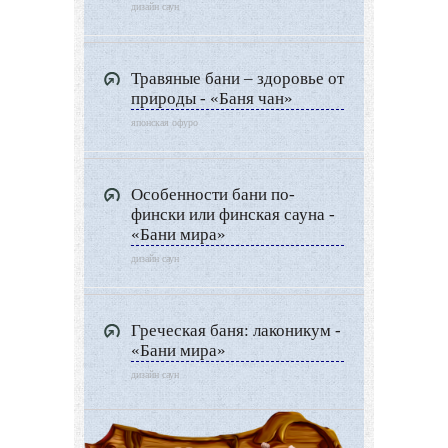
дизайн саун
Травяные бани – здоровье от
природы - «Баня чан»
японская офуро
Особенности бани по-
фински или финская сауна -
«Бани мира»
дизайн саун
Греческая баня: лаконикум -
«Бани мира»
дизайн саун