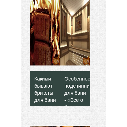
Какими
Особенности
бывают
подспинников
брикеты
для бани
для бани
- «Все о
и как
Сауне и
ими
Банях»
пользоваться?