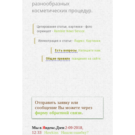
разнообразных
косметических процедур.
Цитирование статьи, картинки - фото
скриншот -
Rambler News Service.
Иллюстрация к статье -
Яндекс. Картинки.
Есть вопросы.
Напишите нам.
Общие правила
поведения на сайте.
Отправить заявку или
сообщение Вы можете через
форму обратной связи
.
Мы в
Я
ндекс.Дзен
2-09-2018,
12:33
Hawkins
Нашли ошибку?