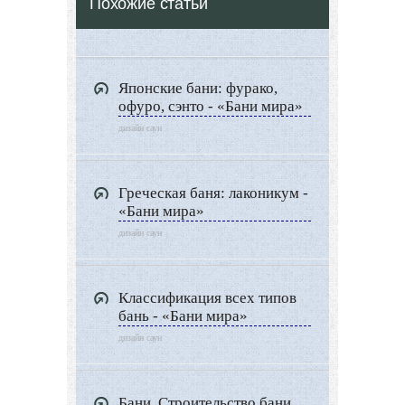
Похожие статьи
Все о Сауне и Банях
Дизайн Саун
Типы Бань
Японские бани: фурако,
Экстерьер
офуро, сэнто - «Бани мира»
Декор
дизайн саун
Двор и сад
Архитектура
Греческая баня: лаконикум -
Дизайн интерьера
«Бани мира»
дизайн саун
Ландшафтный дизайн
LIMITED EDITION
Видео новости
Классификация всех типов
бань - «Бани мира»
Дизайн разное
дизайн саун
Другие услуги
Бани. Строительство бани