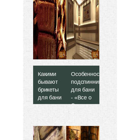
Какими
Особенности
бывают
подспинников
брикеты
для бани
для бани
- «Все о
и как
Сауне и
ими
Банях»
пользоваться?
- «Все о
Содержание
Сауне