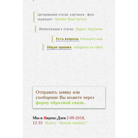
Цитирование статьи, картинки - фото
скриншот -
Rambler News Service.
Иллюстрация к статье -
Яндекс. Картинки.
Есть вопросы.
Напишите нам.
Общие правила
поведения на сайте.
Отправить заявку или
сообщение Вы можете через
форму обратной связи
.
Мы в
Я
ндекс.Дзен
2-09-2018,
12:33
Bailey
Нашли ошибку?