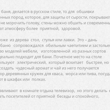
 баня, делается в русском стиле, то для обшивки
нных пород, которое, для защиты от сырости, покрываю
 не морочить голову, стены можно обшить и современн
ют атмосферу более приятной, здоровой.
же из дерева стол, стулья или лавки. Это – дань
ю баню сопровождался обильным чаепитием и застолье
во моделей мебели, изготовленной из разных сортов
еально подходит для бани. Почетное место на столе
льзуют электрический, который вскипает быстрее, но
оздать чудесный аромат и чай из него получается
 деревянных кружек для кваса, морса или пива, посуд
т в шкафах или полках.
авливают в комнате отдыха телевизор, но этого делать 
ать посетителей от приятной беседы и спокойного,