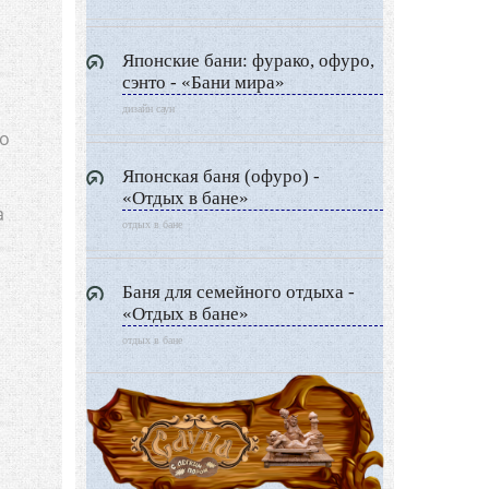
Японские бани: фурако, офуро,
сэнто - «Бани мира»
дизайн саун
но
Японская баня (офуро) -
«Отдых в бане»
а
отдых в бане
Баня для семейного отдыха -
«Отдых в бане»
отдых в бане