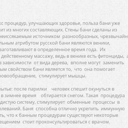
кс процедур, улучшающих здоровье, польза бани уже
оит из многих составляющих. Стены бани сделаны из
я неиссякаемым источником разнообразных, чрезвычай
льным атрибутом русской бани являются веники,
заготавливают в определенное время года. Их
действенному массажу, ведь в венике есть фитонциды, 
в зависимости от вида дерева, вполне могут заменить
м свойством бани является то, что она помогает
кровообращение, стимулирует мышцы.
мытье: после парилки человек спешит окунуться в
а в зимнее время обтирается снегом. Такая процедура
удистую систему, стимулирует обменные процессы в
аболеваний. Баня способна отлично укрепить иммунную
ить, что к банным процедурам существуют некоторые
сещением стоит проконсультироваться с врачом.