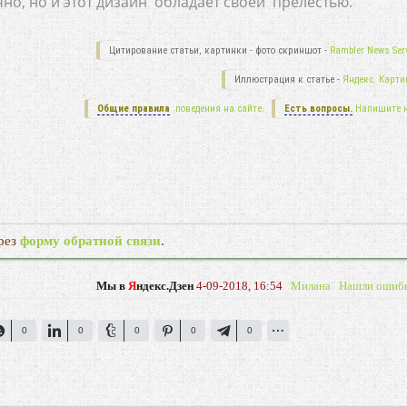
о, но и этот дизайн обладает своей прелестью.
Цитирование статьи, картинки - фото скриншот -
Rambler News Serv
Иллюстрация к статье -
Яндекс. Карти
Общие правила
поведения на сайте.
Есть вопросы.
Напишите 
рез
форму обратной связи
.
Мы в
Я
ндекс.Дзен
4-09-2018, 16:54
Милана
Нашли ошиб
0
0
0
0
0