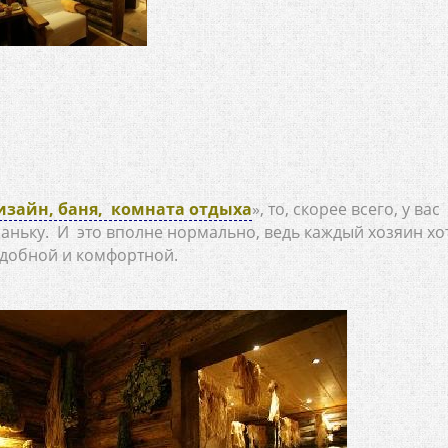
изайн, баня, комната отдыха
», то, скорее всего, у вас
аньку. И это вполне нормально, ведь каждый хозяин хо
удобной и комфортной.