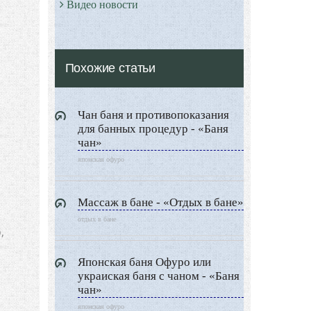
Видео новости
Дизайн разное
Другие услуги
Похожие статьи
Чан баня и противопоказания
для банных процедур - «Баня
чан»
японская офуро
Массаж в бане - «Отдых в бане»
отдых в бане
,
Японская баня Офуро или
украиская баня с чаном - «Баня
чан»
японская офуро