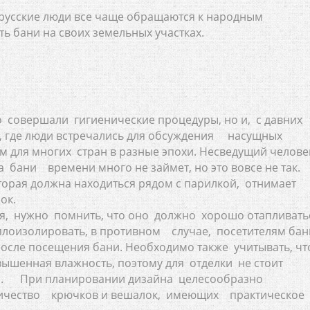
 русские люди все чаще обращаются к народным
ь бани на своих земельных участках.
о совершали гигиенические процедуры, но и, с давних
м, где люди встречались для обсуждения насущных
м для многих стран в разные эпохи. Несведущий челов
 бани времени много не займет, но это вовсе не так.
торая должна находиться рядом с парилкой, отнимает
ок.
я, нужно помнить, что оно должно хорошо отапливать
еплоизолировать, в противном случае, посетителям бан
сле посещения бани. Необходимо также учитывать, чт
вышенная влажность, поэтому для отделки не стоит
ы. При планировании дизайна целесообразно
оличество крючков и вешалок, имеющих практическое