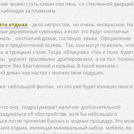
я может стать камин или печь со стеклянной дверцей
 наблюдая за пламенем.
ата отдыха
– дело непростое, но очень интересное. На
ые деревянные сувениры, а если это будут охотничьи
минать охотничий домик, гостиную замка. Оформление
ов и предпочтений хозяев. Так, они могут пожелать, чт
а в турецком стиле. Тогда облицовка стен и пола будет
ены украсят красивыми драпировками, а на пол полож
ется без благовоний и кальяна. В такой комнате с
 диван или настил с множеством подушек.
же небольшой фонтан, но это уже будет излишеством и
, что она подразумевает наличие дополнительной
т задуматься об обустройстве хотя бы небольшого
ся после принятия банных и водных процедур. Это мож
ната отдыха, имеющая минимальный набор мебели, ее, 