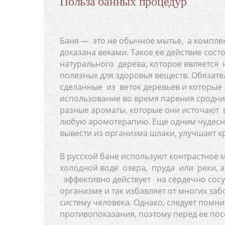
Польза банных процедур
Баня — это не обычное мытье, а компле
доказана веками. Такое ее действие сост
натурального дерева, которое являетс
полезных для здоровья веществ. Обязате
сделанные из веток деревьев и которые 
использование во время парения сродни 
разные ароматы, которые они источают 
любую аромотерапию. Еще одним чудесны
вывести из организма шлаки, улучшает 
В русской бане используют контрастное 
холодной воде озера, пруда или реки, 
эффективно действует на сердечно сос
организме и так избавляет от многих з
систему человека. Однако, следует помн
противопоказания, поэтому перед ее по