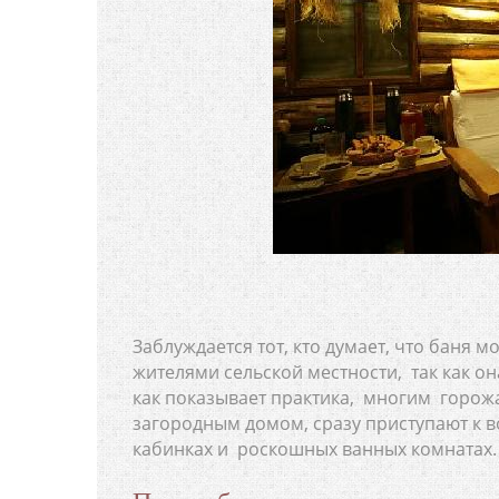
Заблуждается тот, кто думает, что баня м
жителями сельской местности, так как он
как показывает практика, многим горожан
загородным домом, сразу приступают к 
кабинках и роскошных ванных комнатах.