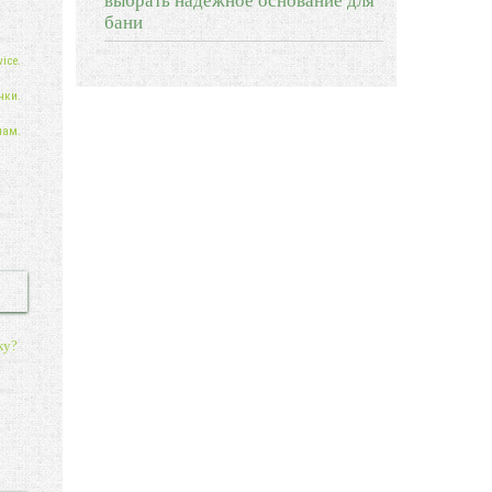
выбрать надежное основание для
бани
ice.
нки.
нам.
ку?