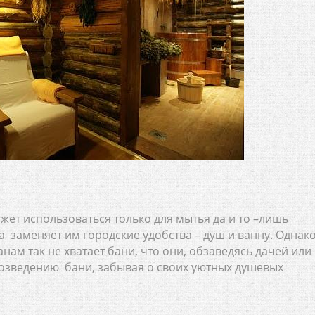
ожет использоваться только для мытья да и то –лишь
а заменяет им городские удобства – душ и ванну. Однако
ам так не хватает бани, что они, обзаведясь дачей или
возведению бани, забывая о своих уютных душевых