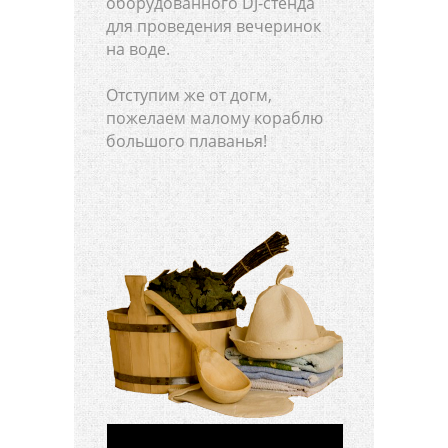
оборудованного DJ-стенда
для проведения вечеринок
на воде.
Отступим же от догм,
пожелаем малому кораблю
большого плаванья!