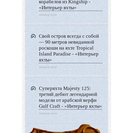
корабелов из Kingship -
«Интерьер яхты»
интерьер яхты
Свой остров всегда с собой
— 90 метров невиданной
роскоши на яхте Tropical
Island Paradise - «Интерьер
яхты»
интерьер яхты
Суперяхта Majesty 125:
третий дебют легендарной
модели от арабской верфи
Gulf Craft - «Интерьер яхты»
интерьер яхты