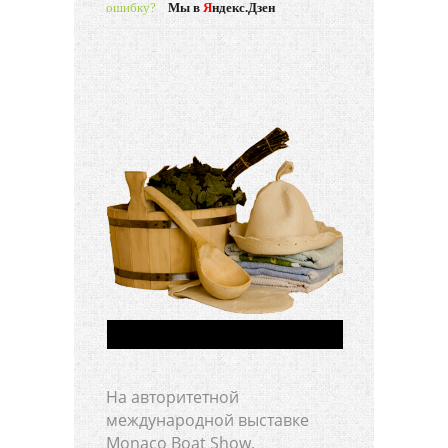
ошибку?
Мы в
Я
ндекс.Дзен
На авторитетной
международной выставке
Monaco Boat Show,