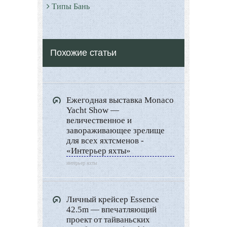
Типы Бань
Экстерьер
Декор
Похожие статьи
Двор и сад
Архитектура
Дизайн интерьера
Ежегодная выставка Monaco
Ландшафтный дизайн
Yacht Show —
LIMITED EDITION
величественное и
завораживающее зрелище
Видео новости
для всех яхтсменов -
«Интерьер яхты»
Дизайн разное
интерьер яхты
Другие услуги
Личный крейсер Essence
42.5m — впечатляющий
проект от тайваньских