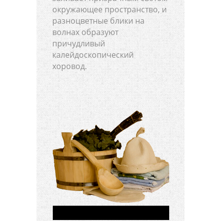
окружающее пространство, и
разноцветные блики на
волнах образуют
причудливый
калейдоскопический
хоровод.