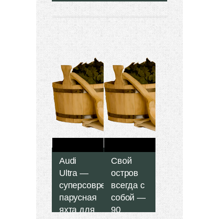
Audi
Свой
Ultra —
остров
суперсовременная
всегда с
парусная
собой —
яхта для
90