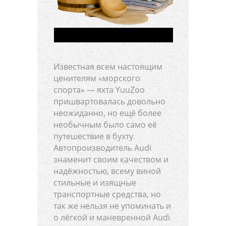
Известная всем настоящим
ценителям «морского
спорта» — яхта YuuZoo
пришвартовалась довольно
неожиданно, но ещё более
необычным было само её
путешествие в бухту.
Автопроизводитель Audi
знаменит своим качеством и
надёжностью, всему виной
стильные и изящные
транспортные средства, но
так же нельзя не упоминать и
о лёгкой и маневренной Audi