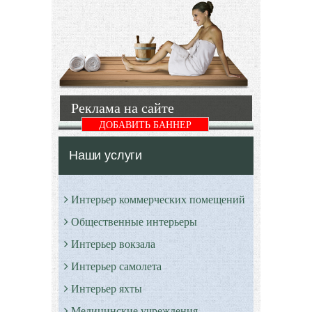
общественности
модель,
новый
презентованная
шедевр —
в 2012 году
скоростной
итальянской
крейсер
судостроительной
Kestrel 106.
компанией.
Реклама на сайте
Подробнее
Подробнее
ДОБАВИТЬ БАННЕР
Наши услуги
Интерьер коммерческих помещений
Общественные интерьеры
Интерьер вокзала
Интерьер самолета
Интерьер яхты
Медицинские учреждения