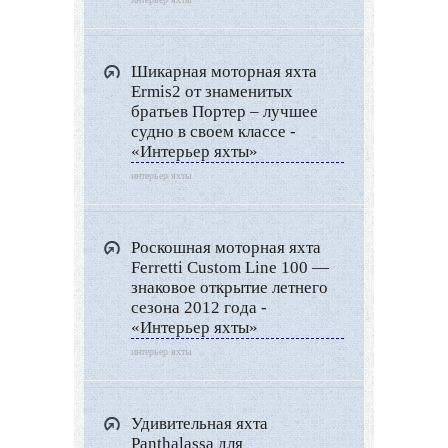
Другие услуги
Шикарная моторная яхта
Ermis2 от знаменитых
братьев Портер – лучшее
судно в своем классе -
«Интерьер яхты»
интерьер яхты
Роскошная моторная яхта
Ferretti Custom Line 100 —
знаковое открытие летнего
сезона 2012 года -
«Интерьер яхты»
интерьер яхты
Удивительная яхта
Panthalassa для