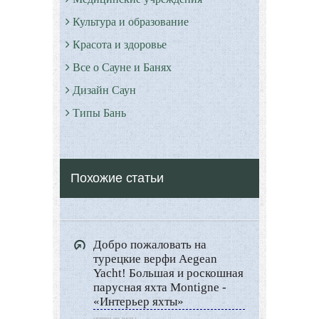
Культура и образование
Красота и здоровье
Все о Сауне и Банях
Дизайн Саун
Типы Бань
Экстерьер
Декор
Похожие статьи
Двор и сад
Архитектура
Дизайн интерьера
Добро пожаловать на
Ландшафтный дизайн
турецкие верфи Aegean
LIMITED EDITION
Yacht! Большая и роскошная
парусная яхта Montigne -
Видео новости
«Интерьер яхты»
Дизайн разное
интерьер яхты