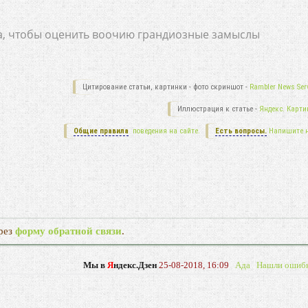
а, чтобы оценить воочию грандиозные замыслы
Цитирование статьи, картинки - фото скриншот -
Rambler News Serv
Иллюстрация к статье -
Яндекс. Карти
Общие правила
поведения на сайте.
Есть вопросы.
Напишите 
рез
форму обратной связи
.
Мы в
Я
ндекс.Дзен
25-08-2018, 16:09
Ада
Нашли ошиб