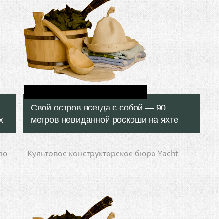
Свой остров всегда с собой — 90
х
метров невиданной роскоши на яхте
ую
Культовое конструкторское бюро Yacht
хте
Island Design Ltd из Великобритании,
к
графство Ноттингем, представило
революционную концепцию эксклюзивной
Подробнее