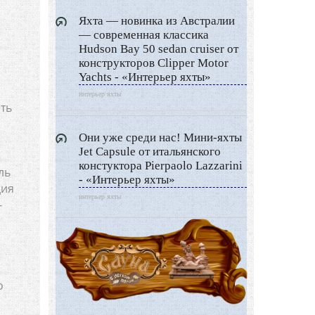
Яхта — новинка из Австралии
— современная классика
Hudson Bay 50 sedan cruiser от
конструкторов Clipper Motor
Yachts - «Интерьер яхты»
интерьер яхты
ть
Они уже среди нас! Мини-яхты
Jet Capsule от итальянского
5
констуктора Pierpaolo Lazzarini
ль
- «Интерьер яхты»
дия
интерьер яхты
-
о