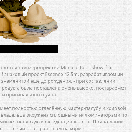
 ежегодном мероприятии Monaco Boat Show был
 знаковый проект Essense 42.5m, разрабатываемый
а знаменитой ещё до рождения, - при составлении
продукта была поставлена очень высоко, постараемся
ти оригинального судна.
 имеет полностью отделённую мастер-палубу и ходовой
та владельца окружена сплошными иллюминаторами по
ечивает неплохую конфиденциальность. При желании
 гостевым пространством на корме.