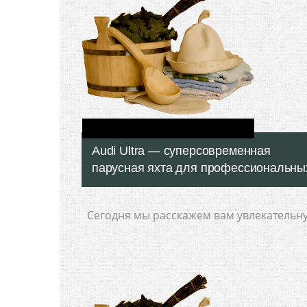
Audi Ultra — суперсовременная
парусная яхта для профессиональны
Сегодня мы расскажем вам увлекательн
историю о суперсовременной парусной я
под названием Audi Ultra. Она относится 
классу гоночных, так же
Подробнее