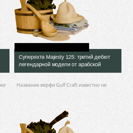
Суперяхта Majesty 125: третий дебют
легендарной модели от арабской
вке
Название верфи Gulf Craft известно не
тор
только в Объединённых Арабских Эмиратах,
)
где она была основана в 1982 году, но и во
всём мире. На данный
Подробнее