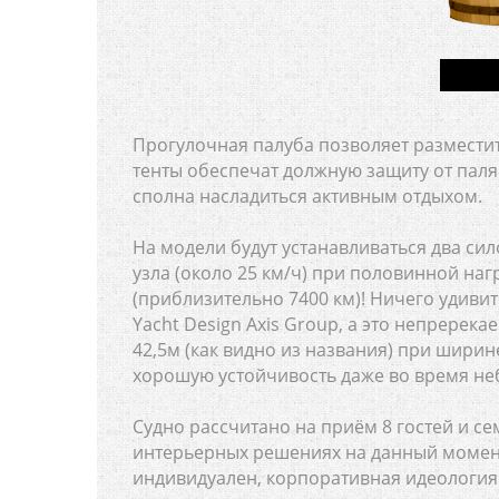
Прогулочная палуба позволяет размест
тенты обеспечат должную защиту от пал
сполна насладиться активным отдыхом.
На модели будут устанавливаться два сило
узла (около 25 км/ч) при половинной наг
(приблизительно 7400 км)! Ничего удиви
Yacht Design Axis Group, а это непререка
42,5м (как видно из названия) при шири
хорошую устойчивость даже во время не
Судно рассчитано на приём 8 гостей и се
интерьерных решениях на данный момент 
индивидуален, корпоративная идеология