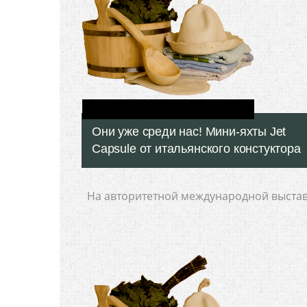
Они уже среди нас! Мини-яхты Jet
Capsule от итальянского констуктора
На авторитетной международной выста
Monaco Boat Show, итальянский конструк
Pierpaolo Lazzarini (Пьерпаоло Лаццарини
впервые представил на
Подробнее