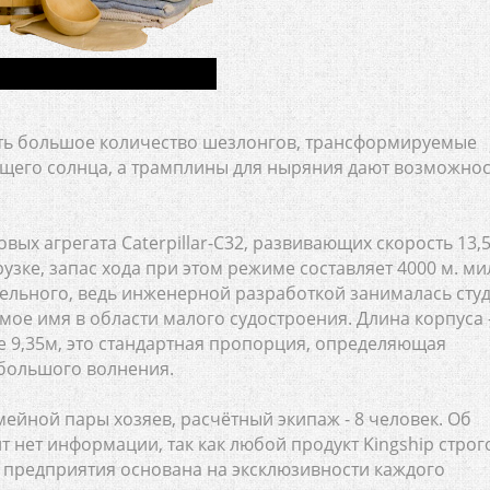
ить большое количество шезлонгов, трансформируемые
ящего солнца, а трамплины для ныряния дают возможнос
вых агрегата Caterpillar-C32, развивающих скорость 13,
рузке, запас хода при этом режиме составляет 4000 м. ми
тельного, ведь инженерной разработкой занималась сту
емое имя в области малого судостроения. Длина корпуса 
не 9,35м, это стандартная пропорция, определяющая
большого волнения.
мейной пары хозяев, расчётный экипаж - 8 человек. Об
нет информации, так как любой продукт Kingship строг
 предприятия основана на эксклюзивности каждого