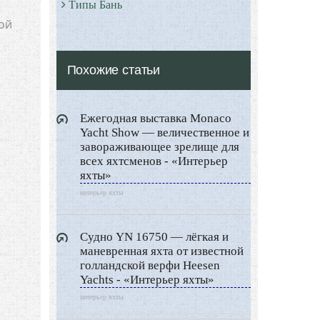
Типы Бань
ой
Экстерьер
Декор
Похожие статьи
Двор и сад
Архитектура
Ежегодная выставка Monaco
Дизайн интерьера
Yacht Show — величественное и
Ландшафтный дизайн
завораживающее зрелище для
всех яхтсменов - «Интерьер
LIMITED EDITION
яхты»
Видео новости
интерьер яхты
Дизайн разное
Другие услуги
Судно YN 16750 — лёгкая и
маневренная яхта от известной
голландской верфи Heesen
Yachts - «Интерьер яхты»
интерьер яхты