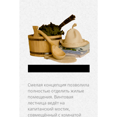
Смелая концепция позволила
полностью отделить жилые
помещения. Винтовая
лестница ведёт на
капитанский мостик,
совмещённый с комнатой