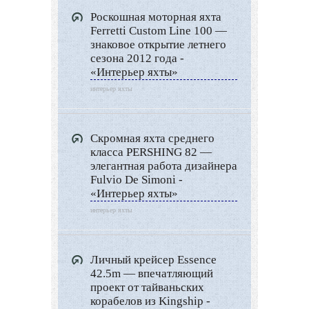
Роскошная моторная яхта
Ландшафтный дизайн
Ferretti Custom Line 100 —
LIMITED EDITION
знаковое открытие летнего
сезона 2012 года -
Видео новости
«Интерьер яхты»
Дизайн разное
интерьер яхты
Другие услуги
Скромная яхта среднего
класса PERSHING 82 —
элегантная работа дизайнера
Fulvio De Simoni -
«Интерьер яхты»
интерьер яхты
Личный крейсер Essence
42.5m — впечатляющий
проект от тайваньских
корабелов из Kingship -