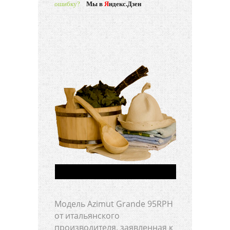
ошибку?
Мы в
Я
ндекс.Дзен
Модель Azimut Grande 95RPH
от итальянского
производителя, заявленная к