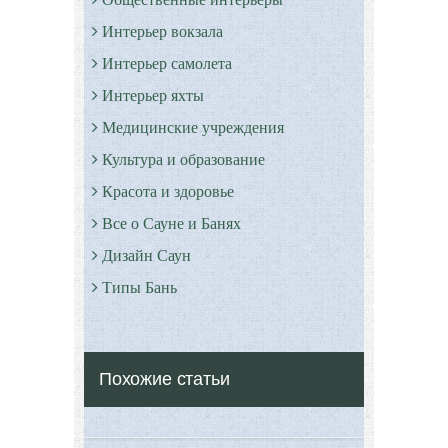
Интерьер вокзала
Интерьер самолета
Интерьер яхты
Медицинские учреждения
Культура и образование
Красота и здоровье
Все о Сауне и Банях
Дизайн Саун
Типы Бань
Экстерьер
Декор
Похожие статьи
Двор и сад
Архитектура
Дизайн интерьера