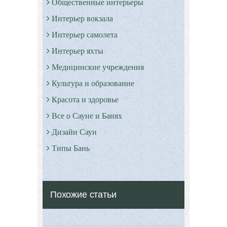
Общественные интерьеры
Интерьер вокзала
Интерьер самолета
Интерьер яхты
Медицинские учреждения
Культура и образование
Красота и здоровье
Все о Сауне и Банях
Дизайн Саун
Типы Бань
Экстерьер
Декор
Похожие статьи
Двор и сад
Архитектура