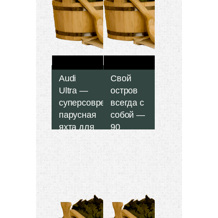
Audi
Свой
Ultra —
остров
суперсовременная
всегда с
парусная
собой —
яхта для
90
профессиональных
метров
невиданной
роскоши
Сегодня мы
на яхте
расскажем
вам
увлекательную
Культовое
историю о