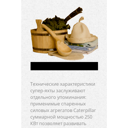
Технические характеристики
супер-яхты заслуживают
отдельного упоминания:
применимые спаренных
силовых агрегатов Caterpillar
суммарной мощностью 250
КВт позволяет развивать