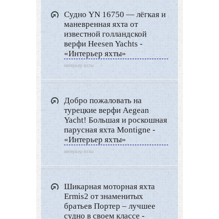
Дизайн интерьера
Судно YN 16750 — лёгкая и
Ландшафтный дизайн
маневренная яхта от
LIMITED EDITION
известной голландской
верфи Heesen Yachts -
Видео новости
«Интерьер яхты»
Дизайн разное
интерьер яхты
Другие услуги
Добро пожаловать на
турецкие верфи Aegean
Yacht! Большая и роскошная
парусная яхта Montigne -
«Интерьер яхты»
интерьер яхты
Шикарная моторная яхта
Ermis2 от знаменитых
братьев Портер – лучшее
судно в своем классе -