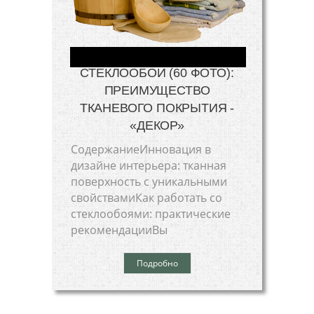
СТЕКЛООБОИ (60 ФОТО):
ПРЕИМУЩЕСТВО
ТКАНЕВОГО ПОКРЫТИЯ -
«ДЕКОР»
СодержаниеИнновация в
дизайне интерьера: тканная
поверхность с уникальными
свойствамиКак работать со
стеклообоями: практические
рекомендацииВы
Подробно