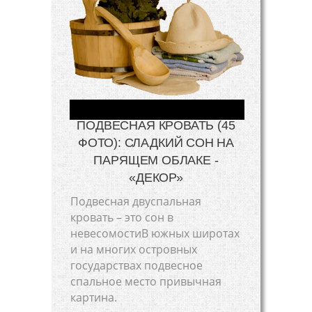
ПОДВЕСНАЯ КРОВАТЬ (45
ФОТО): СЛАДКИЙ СОН НА
ПАРЯЩЕМ ОБЛАКЕ -
«ДЕКОР»
Подвесная двуспальная
кровать – это сон в
невесомостиВ южных широтах
и на многих островных
государствах подвесное
спальное место привычная
картина.