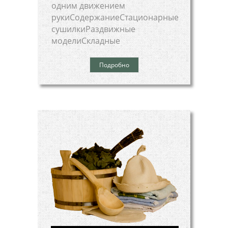
одним движением
рукиСодержаниеСтационарные
сушилкиРаздвижные
моделиСкладные
Подробно