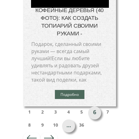
КОФЕЙНЫЕ ДЕРЕВЬЯ (40
ФОТО): КАК СОЗДАТЬ
ТОПИАРИЙ СВОИМИ
РУКАМИ -
Подарок, сделанный своими
руками — всегда самый
лучший!Если вы любите
удивлять и радовать друзей
нестандартными подарками,
такой вид поделки, как
Подробно
6
1
2
3
4
5
7
...
8
9
10
36