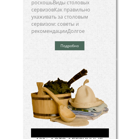
роскошьВиды столовых
сервизовКак правильно
ухаживать за столовым
сервизом: советы и
рекомендацииДолгое
Подробно