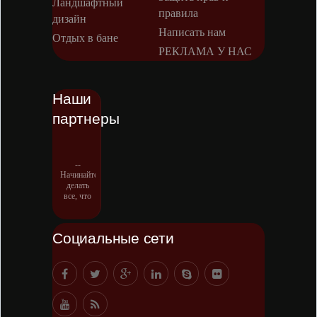
Ландшафтный
правила
дизайн
Написать нам
Отдых в бане
РЕКЛАМА У НАС
Наши
партнеры
--
Начинайте
делать
все, что
вы
можете
сделать –
Социальные сети
и даже то,
о чем
можете
хотя бы
мечтать.
-- Все
дело в