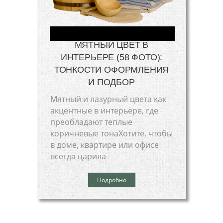
МЯТНЫЙ ЦВЕТ В
ИНТЕРЬЕРЕ (58 ФОТО):
ТОНКОСТИ ОФОРМЛЕНИЯ
И ПОДБОР
Мятный и лазурный цвета как
акцентные в интерьере, где
преобладают теплые
коричневые тонаХотите, чтобы
в доме, квартире или офисе
всегда царила
Подробно