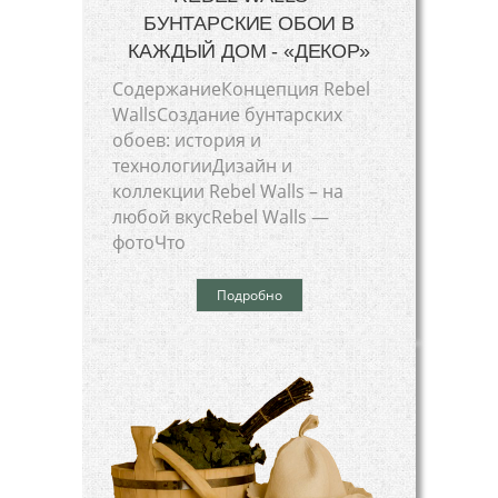
БУНТАРСКИЕ ОБОИ В
КАЖДЫЙ ДОМ - «ДЕКОР»
СодержаниеКонцепция Rebel
WallsСоздание бунтарских
обоев: история и
технологииДизайн и
коллекции Rebel Walls – на
любой вкусRebel Walls —
фотоЧто
Подробно