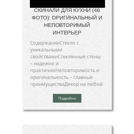
СКИНАЛИ ДЛЯ КУХНИ (46
ФОТО): ОРИГИНАЛЬНЫЙ И
НЕПОВТОРИМЫЙ
ИНТЕРЬЕР
СодержаниеСтекло с
уникальными
свойствамиСтеклянные стены
– надежно и
практичноНеповторимость и
оригинальность – главные
преимуществаДекор на любой
Подробно