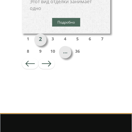
Этот вид отделки занимает
одно
Подробно
2
1
3
4
5
6
7
...
8
9
10
36