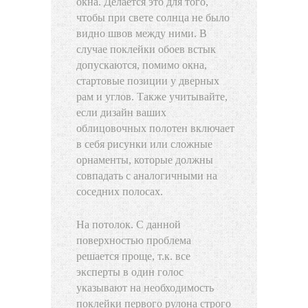
окна. Делается это для того,
чтобы при свете солнца не было
видно швов между ними. В
случае поклейки обоев встык
допускаются, помимо окна,
стартовые позиции у дверных
рам и углов. Также учитывайте,
если дизайн ваших
облицовочных полотен включает
в себя рисунки или сложные
орнаменты, которые должны
совпадать с аналогичными на
соседних полосах.
На потолок. С данной
поверхностью проблема
решается проще, т.к. все
эксперты в один голос
указывают на необходимость
поклейки первого рулона строго