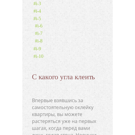
#i-3
#i-4
#i-5
#i-6
#i-7
#i-8
#i-9
#i-10
С какого угла клеить
Впервые взявшись за
самостоятельную оклейку
квартиры, вы можете
растеряться уже на первых
шагах, когда перед вами