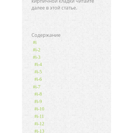
кирпичной кладки читайте
далее в этой статье.
Содержание
#i
#i-2
#i-3
#i-4
#i-5
#i-6
#i-7
#i-8
#i-9
#i-10
#i-11
#i-12
#i-13