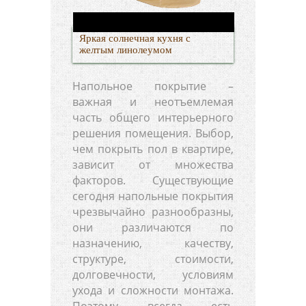
Яркая солнечная кухня с
желтым линолеумом
Напольное покрытие –
важная и неотъемлемая
часть общего интерьерного
решения помещения. Выбор,
чем покрыть пол в квартире,
зависит от множества
факторов. Существующие
сегодня напольные покрытия
чрезвычайно разнообразны,
они различаются по
назначению, качеству,
структуре, стоимости,
долговечности, условиям
ухода и сложности монтажа.
Поэтому всегда есть