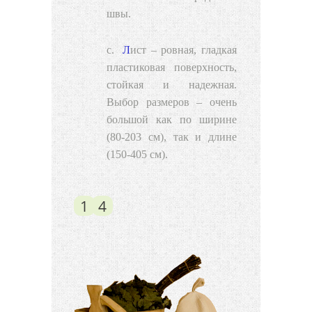
швы.
Лист
– ровная, гладкая
пластиковая поверхность,
стойкая и надежная.
Выбор размеров – очень
большой как по ширине
(80-203 см), так и длине
(150-405 см).
1
4