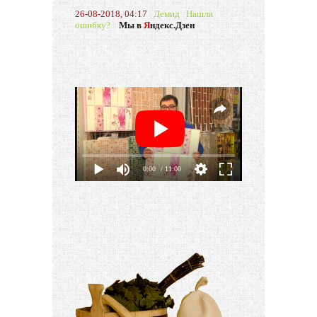
26-08-2018, 04:17
Демид
Нашли
ошибку?
Мы в
Я
ндекс.Дзен
0:00
/ 11:00