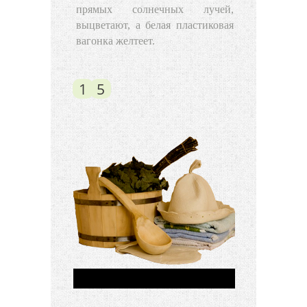
прямых солнечных лучей,
выцветают, а белая пластиковая
вагонка желтеет.
1
5