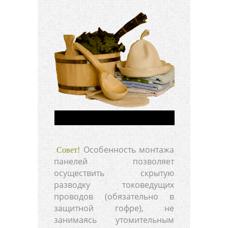
Особенность монтажа
Совет!
панелей позволяет
осуществить скрытую
разводку токоведущих
проводов (обязательно в
защитной гофре), не
занимаясь утомительным