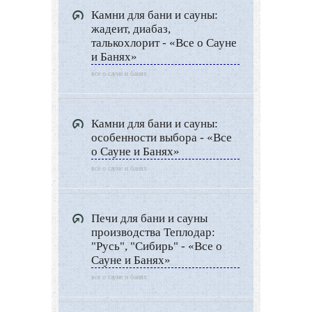
Дизайн интерьера
Камни для бани и сауны:
Ландшафтный дизайн
жадеит, диабаз,
талькохлорит - «Все о Сауне
LIMITED EDITION
и Банях»
Видео новости
все о сауне и банях
Дизайн разное
Другие услуги
Камни для бани и сауны:
особенности выбора - «Все
о Сауне и Банях»
все о сауне и банях
Печи для бани и сауны
производства Теплодар:
"Русь", "Сибирь" - «Все о
Сауне и Банях»
все о сауне и банях