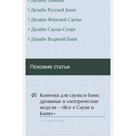
Дизайн Хамама
Дизайн Русской Бани
Дизайн Финской Сауны
Дизайн Сауны-Спорт
Дизайн Водяной Бани
Римские бани - Термы
Серные бани
Похожие статьи
Все о Сауне и Банях
Дизайн Саун
Типы Бань
Каменки для сауны и бани:
Экстерьер
дровяные и электрические
Декор
модели - «Все о Сауне и
Банях»
Двор и сад
все о сауне и банях
Архитектура