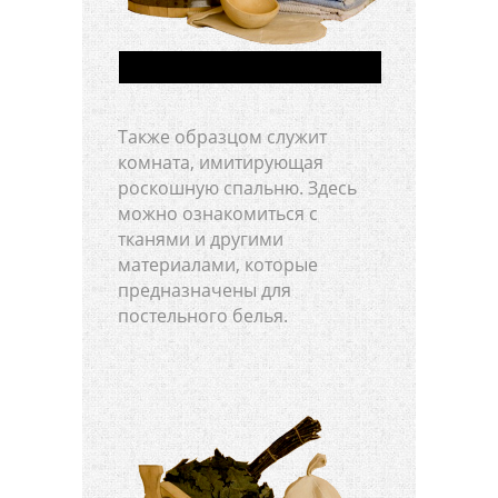
Также образцом служит
комната, имитирующая
роскошную спальню. Здесь
можно ознакомиться с
тканями и другими
материалами, которые
предназначены для
постельного белья.