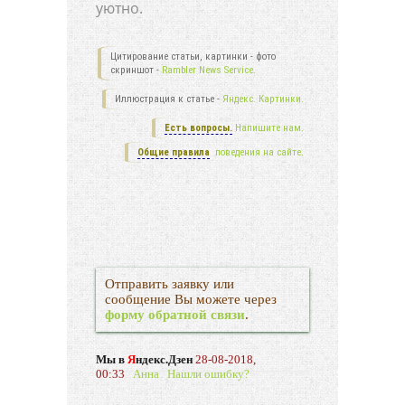
уютно.
Цитирование статьи, картинки - фото
скриншот -
Rambler News Service.
Иллюстрация к статье -
Яндекс. Картинки.
Есть вопросы.
Напишите нам.
Общие правила
поведения на сайте.
Отправить заявку или
сообщение Вы можете через
форму обратной связи
.
Мы в
Я
ндекс.Дзен
28-08-2018,
00:33
Анна
Нашли ошибку?