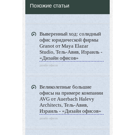
Похожие статьи
Все о Сауне и Банях
Дизайн Саун
Типы Бань
Выверенный ход: солидный
Экстерьер
офис юридической фирмы
Декор
Granot от Maya Elazar
Studio, Тель-Авив, Израиль -
Двор и сад
«Дизайн офисов»
Архитектура
дизайн офисов
Дизайн интерьера
Ландшафтный дизайн
Великолепные большие
офисы на примере компании
LIMITED EDITION
AVG от Auerbach Halevy
Видео новости
Architects, Тель-Авив,
Израиль - «Дизайн офисов»
Дизайн разное
дизайн офисов
Другие услуги