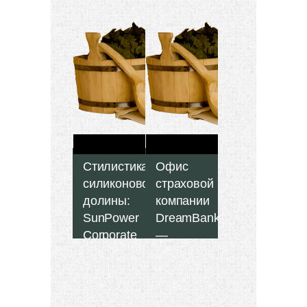
Стилистика
Офис
силиконовой
страховой
долины:
компании
SunPower
DreamBank
Corporate
—
Headquarters
смелый
—
эклектичный
интерьер
от