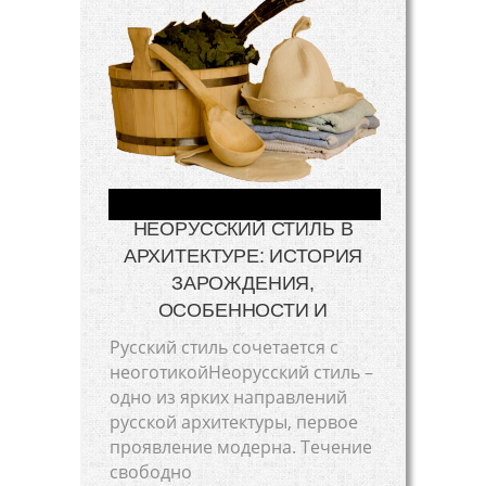
НЕОРУССКИЙ СТИЛЬ В
АРХИТЕКТУРЕ: ИСТОРИЯ
ЗАРОЖДЕНИЯ,
ОСОБЕННОСТИ И
Русский стиль сочетается с
неоготикойНеорусский стиль –
одно из ярких направлений
русской архитектуры, первое
проявление модерна. Течение
свободно