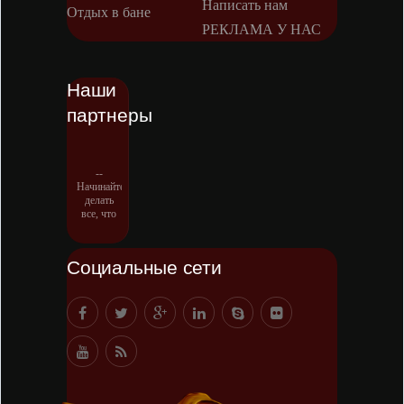
Написать нам
Отдых в бане
РЕКЛАМА У НАС
Наши
партнеры
--
Начинайте
делать
все, что
вы
можете
сделать –
Социальные сети
и даже то,
о чем
можете
хотя бы
мечтать.
-- Все
дело в
мыслях.
Мысль —
начало