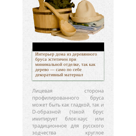
Интерьер дома из деревянного
бруса эстетичен при
минимальной отделке, так как
дерево — само по себе
декоративный материал
Лицевая сторона
профилированного бруса
может быть как гладкой, так и
D-образной (такой брус
имитирует блок-хаус или
традиционное для русского
зодчества круглое