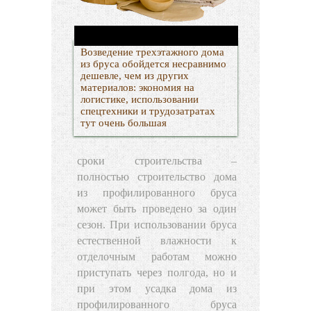
Возведение трехэтажного дома
из бруса обойдется несравнимо
дешевле, чем из других
материалов: экономия на
логистике, использовании
спецтехники и трудозатратах
тут очень большая
сроки строительства –
полностью строительство дома
из профилированного бруса
может быть проведено за один
сезон. При использовании бруса
естественной влажности к
отделочным работам можно
приступать через полгода, но и
при этом усадка дома из
профилированного бруса