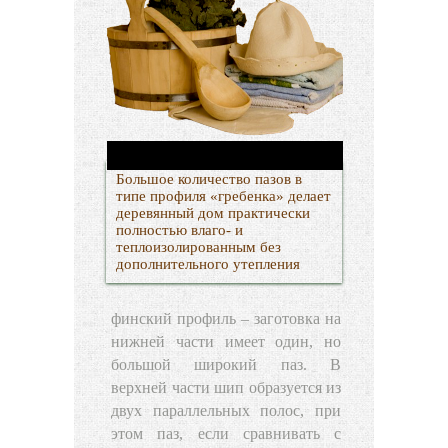
Большое количество пазов в
типе профиля «гребенка» делает
деревянный дом практически
полностью влаго- и
теплоизолированным без
дополнительного утепления
финский профиль – заготовка на
нижней части имеет один, но
большой широкий паз. В
верхней части шип образуется из
двух параллельных полос, при
этом паз, если сравнивать с