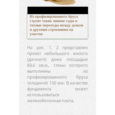
Из профилированного бруса
строят также зимние сады и
теплые переходы между домом
и другими строениями на
участке
На рис. 1, 2 представлен
проект небольшого жилого
(дачного) дома площадью
60,6 кв.м., стены которого
выполнены из
профилированного бруса
толщиной 150 мм. В качестве
фундамента может
использоваться
железобетонная плита.