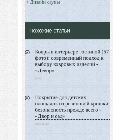
Дизайн сауны
Дизайн прихожей
Дизайн гардеробной
Похожие статьи
Все о Сауне и Банях
Дизайн Саун
Ковры в интерьере гостиной (57
Типы Бань
фото): современный подход к
Экстерьер
выбору ковровых изделий -
«Декор»
Декор
декор
Двор и сад
Архитектура
Покрытие для детских
Дизайн интерьера
площадок из резиновой крошки:
безопасность прежде всего -
Ландшафтный дизайн
«Двор и сад»
LIMITED EDITION
двор и сад
Видео новости