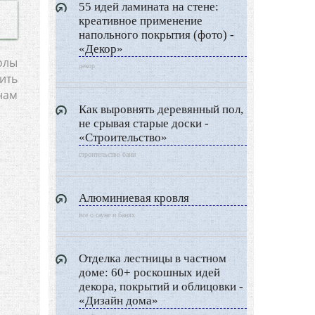
Дизайн разное
55 идей ламината на стене:
креативное применение
Другие услуги
напольного покрытия (фото) -
«Декор»
олы
декор
ить
нам
Как выровнять деревянный пол,
не срывая старые доски -
«Строительство»
строительство бани
Алюминиевая кровля
все о сауне и банях
Отделка лестницы в частном
доме: 60+ роскошных идей
декора, покрытий и облицовки -
«Дизайн дома»