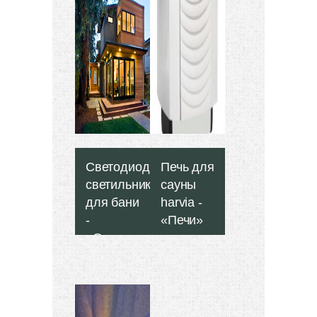
Светодиодные
Печь для
светильники
сауны
для бани
harvia -
-
«Печи»
«Отделка
бани»
Большинство
производителей