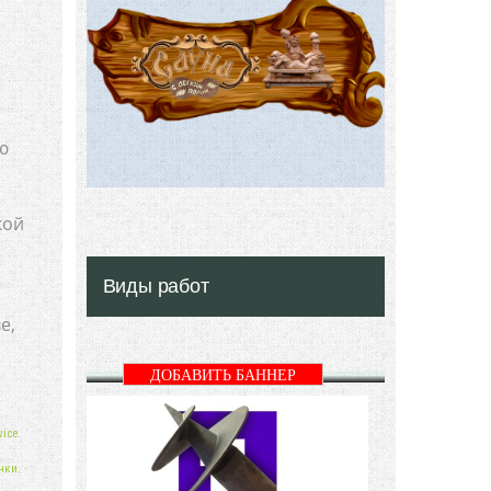
ю
кой
Виды работ
е,
ДОБАВИТЬ БАННЕР
ice.
нки.