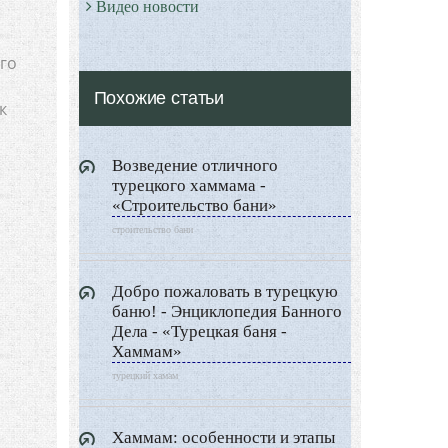
Видео новости
Дизайн разное
ого
Другие услуги
Похожие статьи
к
Возведение отличного
турецкого хаммама -
«Строительство бани»
строительство бани
Добро пожаловать в турецкую
баню! - Энциклопедия Банного
Дела - «Турецкая баня -
Хаммам»
турецкий хамам
Хаммам: особенности и этапы
и