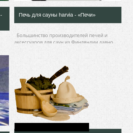
-
Печь для сауны harvia - «Печи»
Большинство производителей печей и
аксессуаров для саун из Финляндии давно
е
прославились не только у себя на родине, но
ть
и далеко за ее пределами. И
Подробнее