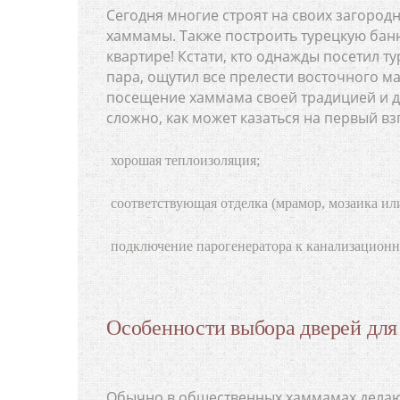
Сегодня многие строят на своих загородн
хаммамы. Также построить турецкую бан
квартире! Кстати, кто однажды посетил т
пара, ощутил все прелести восточного ма
посещение хаммама своей традицией и да
сложно, как может казаться на первый вз
хорошая теплоизоляция;
соответствующая отделка (мрамор, мозаика или
подключение парогенератора к канализационн
Особенности выбора дверей дл
Обычно в общественных хаммамах делают