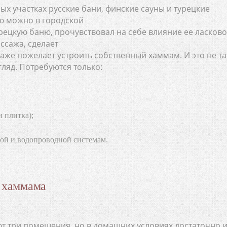
ых участках русские бани, финские сауны и турецкие
ю можно в городской
урецкую баню, прочувствовал на себе влияние ее ласков
ссажа, сделает
же пожелает устроить собственный хаммам. И это не та
гляд. Потребуются только:
 плитка);
ой и водопроводной системам.
я хаммама
 три помещения, но в домашних условиях достаточно 