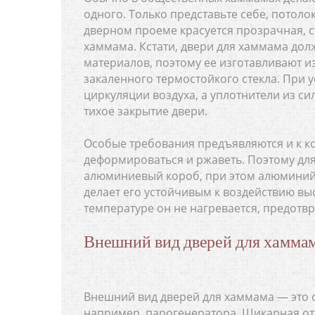
одного. Только представьте себе, потолок
дверном проеме красуется прозрачная, с
хаммама. Кстати, двери для хаммама до
материалов, поэтому ее изготавливают и
закаленного термостойкого стекла. При
циркуляции воздуха, а уплотнители из с
тихое закрытие двери.
Особые требования предъявляются и к к
деформироваться и ржаветь. Поэтому дл
алюминиевый короб, при этом алюминий
делает его устойчивым к воздействию вы
температуре он не нагревается, предотв
Внешний вид дверей для хамма
Внешний вид дверей для хаммама — это о
например, парогенератора. Шикарная от