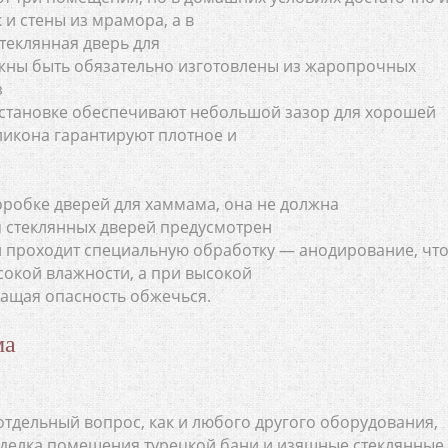
 и стены из мрамора, а в
теклянная дверь для
лжны быть обязательно изготовлены из жаропрочных
з
 установке обеспечивают небольшой зазор для хорошей
иликона гарантируют плотное и
оробке дверей для хаммама, она не должна
я стеклянных дверей предусмотрен
 проходит специальную обработку — анодирование, чт
сокой влажности, а при высокой
ращая опасность обжечься.
ма
тдельный вопрос, как и любого другого оборудования,
делка помещения турецкой бани и изящные стеклянные