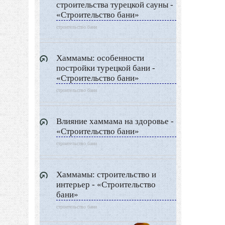
строительства турецкой сауны -
«Строительство бани»
строительство бани
Хаммамы: особенности
постройки турецкой бани -
«Строительство бани»
строительство бани
Влияние хаммама на здоровье -
о
«Строительство бани»
строительство бани
Хаммамы: строительство и
интерьер - «Строительство
бани»
строительство бани