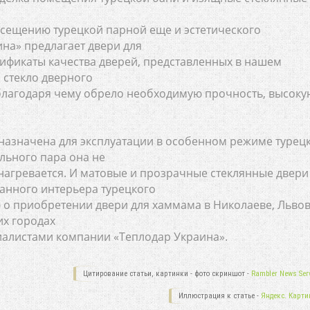
осещению турецкой парной еще и эстетического
на» предлагает двери для
ификаты качества дверей, представленных в нашем
о стекло дверного
благодаря чему обрело необходимую прочность, высоку
азначена для эксплуатации в особенном режиме турец
льного пара она не
нагревается. И матовые и прозрачные стеклянные двери
анного интерьера турецкого
 приобретении двери для хаммама в Николаеве, Львов
их городах
алистами компании «Теплодар Украина».
Цитирование статьи, картинки - фото скриншот -
Rambler News Serv
Иллюстрация к статье -
Яндекс. Карти