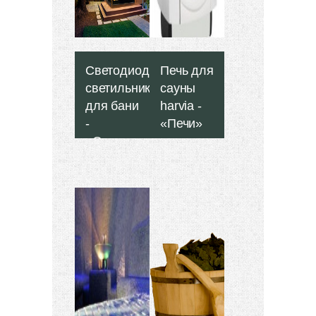
Светодиодные
Печь для
светильники
сауны
для бани
harvia -
-
«Печи»
«Отделка
бани»
Большинство
производителей
печей и
Обустройство
аксессуаров
и внутреннее
для саун из
оформление
Финляндии
бани должно
давно
быть таким,
прославились
чтобы