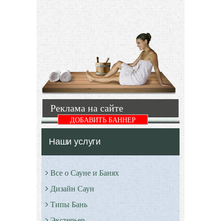
завершено
тепло при
обустройство
сгорании.
комнаты
Следовательно,
отдыха,
очень важно
парилки и
уметь
моечной
выбрать
правильные
Подробнее
Подробнее
Реклама на сайте
ДОБАВИТЬ БАННЕР
Наши услуги
Все о Сауне и Банях
Дизайн Саун
Типы Бань
Экстерьер