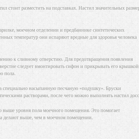
ил стоит разместить на подставках. Настил значительных разме
парилке, моечном отделении и предбаннике синтетических
енных температур они испаряют вредные для здоровья человека
лению к сливному отверстию. Для предотвращения появления
верстие следует вмонтировать сифон и прикрывать его крышкой
ю пола.
 на специально насыпанную песчаную «подушку». Бруски
тическими растворами, после чего можно выполнять настил досо
ко выше уровня пола моечного помещения. Это помогает
ла делают выше, чем в моечном помещении.