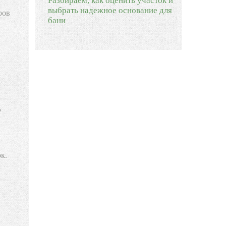
Разбираем, как оценить участок и
выбрать надежное основание для
ров
бани
,
к.