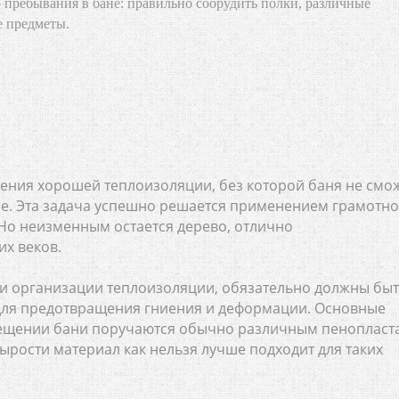
 пребывания в бане: правильно соорудить полки, различные
е предметы.
ения хорошей теплоизоляции, без которой баня не смо
е. Эта задача успешно решается применением грамотно
о неизменным остается дерево, отлично
х веков.
и организации теплоизоляции, обязательно должны бы
ля предотвращения гниения и деформации. Основные
мещении бани поручаются обычно различным пенопласт
ырости материал как нельзя лучше подходит для таких