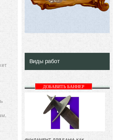
Виды работ
жет
ДОБАВИТЬ БАННЕР
ть
ам.