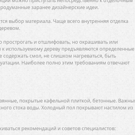
яции можно приступать непосредственно к отделочным
продуманные заранее дизайнерские идеи.
тся выбор материала. Чаще всего внутренняя отделка
деревом.
о прострогать и отшлифовать, но окрашивать или
им к используемому дереву предъявляются определенные
е содержать смол, не слишком нагреваться, быть
уатации. Наиболее полно этим требованиям отвечают
евянные, покрытые кафельной плиткой, бетонные. Важн
ного стока воды. Холодный пол покрывают настилом из
живаться рекомендаций и советов специалистов: