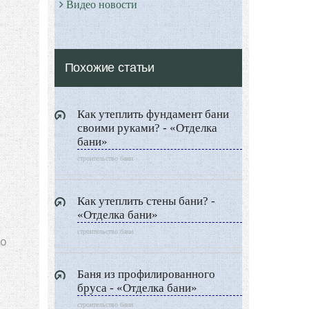
Видео новости
Дизайн разное
Другие услуги
Похожие статьи
Как утеплить фундамент бани
своими руками? - «Отделка
бани»
строительство бани
Как утеплить стены бани? -
«Отделка бани»
строительство бани
но
Баня из профилированного
бруса - «Отделка бани»
строительство бани