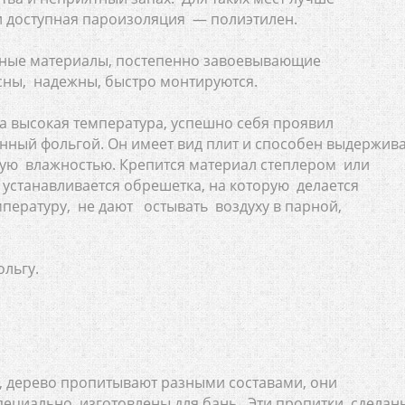
и доступная пароизоляция — полиэтилен.
ные материалы, постепенно завоевывающие
сны, надежны, быстро монтируются.
да высокая температура, успешно себя проявил
ный фольгой. Он имеет вид плит и способен выдержив
ную влажностью. Крепится материал степлером или
устанавливается обрешетка, на которую делается
пературу, не дают остывать воздуху в парной,
льгу.
е, дерево пропитывают разными составами, они
пециально изготовлены для бань. Эти пропитки сделан