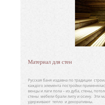
Материал для стен
Русская баня издавна по традиции строил
каждого элемента постройки применялас
венцы и лаги пола – из дуба, стены, пото
стены мебели брали липу и осину. Эти м
удерживают тепло и декоративны.