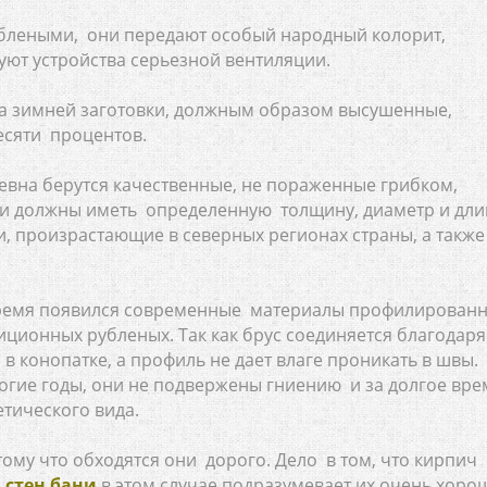
рублеными, они передают особый народный колорит,
буют устройства серьезной вентиляции.
а зимней заготовки, должным образом высушенные,
есяти процентов.
евна берутся качественные, не пораженные грибком,
они должны иметь определенную толщину, диаметр и дли
, произрастающие в северных регионах страны, а также
 время появился современные материалы профилирован
диционных рубленых. Так как брус соединяется благодаря
 в конопатке, а профиль не дает влаге проникать в швы.
гие годы, они не подвержены гниению и за долгое вре
етического вида.
ому что обходятся они дорого. Дело в том, что кирпич
 стен бани
в этом случае подразумевает их очень хоро