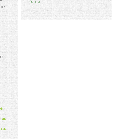
бани
не
ию
ice.
нки.
нам.