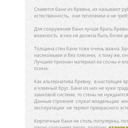
Славятся бани из бревна, их называют 
естественность, они теплоемки и не тре
Для сооружения бани лучше брать бревн
влажность в них не должна быть более д
Толщина стен бани тоже очень важна. Бр
насекомыми и без плесени, к тому же, 
Лучшим признан материал из сосны и ели
осина.
Как альтернатива бревну, в настоящее
и клееный брус. Бани из них не хуже тра
замковой системе, то стены не нуждаются
Данные строения служат владельцам мно
эксплуатации не теряют прекрасного эст
Кирпичные бани не столь популярны, пот
плохо сохраняет тепло, поэтому
отделка