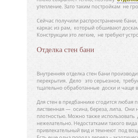
утепление. Зато таким постройкам не гро
Сейчас получили распространение бани, 
каркас из рам, который обшивают доска
Конструкции это легкие, не требуют уст
Отделка стен бани
Внутренняя отделка стен бани производи
перекрытия. Дело это серьезное, треб
тщательно обработанные доски и чаще вс
Для стен в предбаннике сгодится любая 
лиственная — осина, береза, липа. Они 
плотностью. Можно также использовать ду
нежелательно. Недостатками такого вида 
привлекательный вид и темнеют под воз
Есть еще одна порода дерева – экзотиче