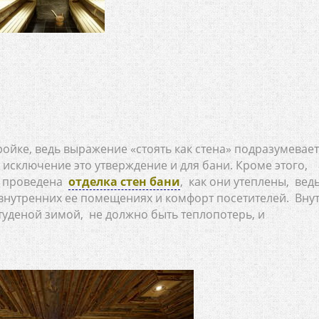
ойке, ведь выражение «стоять как стена» подразумевает
 исключение это утверждение и для бани. Кроме этого,
шо проведена
отделка стен бани
, как они утеплены, вед
 внутренних ее помещениях и комфорт посетителей. Вну
туденой зимой, не должно быть теплопотерь, и