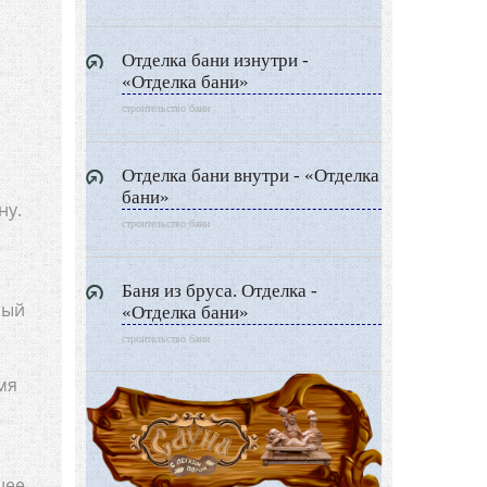
Отделка бани изнутри -
«Отделка бани»
строительство бани
Отделка бани внутри - «Отделка
бани»
ну.
строительство бани
Баня из бруса. Отделка -
ный
«Отделка бани»
строительство бани
мя
шее