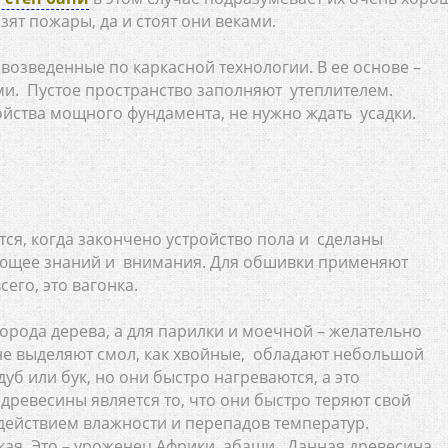
зят пожары, да и стоят они веками.
возведенные по каркасной технологии. В ее основе –
ми. Пустое пространство заполняют утеплителем.
ройства мощного фундамента, не нужно ждать усадки.
тся, когда закончено устройство пола и сделаны
ующее знаний и внимания. Для обшивки применяют
его, это вагонка.
порода дерева, а для парилки и моечной – желательно
не выделяют смол, как хвойные, обладают небольшой
б или бук, но они быстро нагреваются, а это
древесины является то, что они быстро теряют свой
действием влажности и перепадов температур.
ская. Это – уроженец Африки абаши. Данная древесина