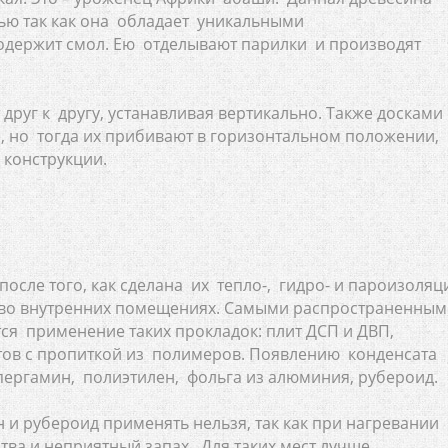
ью так как она обладает уникальными
одержит смол. Ею отделывают парилки и производят
друг к другу, устанавливая вертикально. Также досками
 но тогда их прибивают в горизонтальном положении,
 конструкции.
осле того, как сделана их тепло-, гидро- и пароизоляц
о во внутренних помещениях. Самыми распространенны
ся применение таких прокладок: плит ДСП и ДВП,
тов с пропиткой из полимеров. Появлению конденсата
пергамин, полиэтилен, фольга из алюминия, рубероид.
н и рубероид применять нельзя, так как при нагревании
ва и неприятный запах. Для таких мест лучше