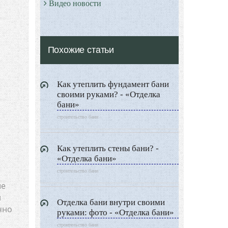
Видео новости
Дизайн разное
Другие услуги
Похожие статьи
Как утеплить фундамент бани
своими руками? - «Отделка
бани»
строительство бани
Как утеплить стены бани? -
«Отделка бани»
строительство бани
ые
и
Отделка бани внутри своими
чно
руками: фото - «Отделка бани»
строительство бани