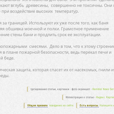
икают вглубь древесины, совершенно не токсичны. Они 
 при воздействие высоких температур.
за границей. Используют их уже после того, как баня
няя обшивка моечной и полки. Грамотное применение
нние стены бани и продлить срок ее эксплуатации.
опожарными смесями. Дело в том, что к этому строен
 в плане пожарной безопасности, ведь перекал печи и
й беде.
еская защита, которая спасет их от насекомых, гнили и
реды.
Цитирование статьи, картинки - фото скриншот -
Rambler News Serv
Иллюстрация к статье -
Яндекс. Карти
Общие правила
поведения на сайте.
Есть вопросы.
Напишите 