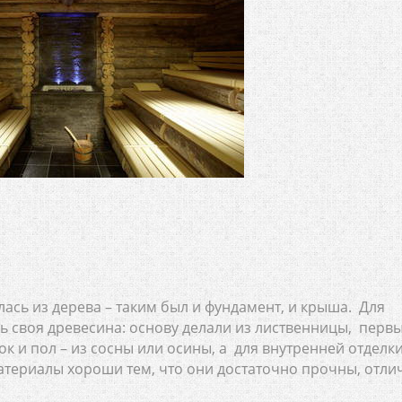
ась из дерева – таким был и фундамент, и крыша. Для
ь своя древесина: основу делали из лиственницы, перв
лок и пол – из сосны или осины, а для внутренней отделк
атериалы хороши тем, что они достаточно прочны, отли