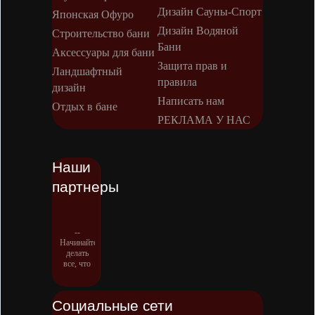
Дизайн Сауны-Спорт
Японская Офуро
Дизайн Водяной
Строительство бани
Бани
Аксессуары для бани
Защита прав и
Ландшафтный
правила
дизайн
Написать нам
Отдых в бане
РЕКЛАМА У НАС
Наши
партнеры
--
Начинайте
делать
все, что
вы
можете
сделать –
Социальные сети
и даже то,