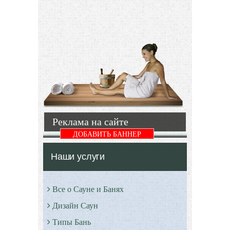
без
шашлык,
декоративных
сосиски и
кустарников.
другие
Они делают
блюда.
природную
Данные
картину
конструкции
завершенной,
бывают
яркой и
простыми
металлическими
и
Подробнее
Реклама на сайте
Подробнее
ДОБАВИТЬ БАННЕР
Наши услуги
Все о Сауне и Банях
Дизайн Саун
Типы Бань