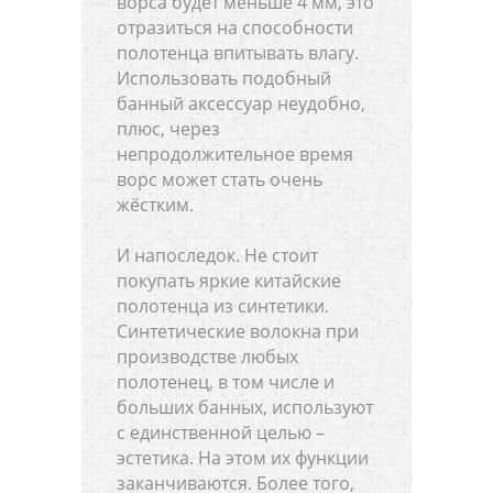
ворса будет меньше 4 мм, это
отразиться на способности
полотенца впитывать влагу.
Использовать подобный
банный аксессуар неудобно,
плюс, через
непродолжительное время
ворс может стать очень
жёстким.
И напоследок. Не стоит
покупать яркие китайские
полотенца из синтетики.
Синтетические волокна при
производстве любых
полотенец, в том числе и
больших банных, используют
с единственной целью –
эстетика. На этом их функции
заканчиваются. Более того,