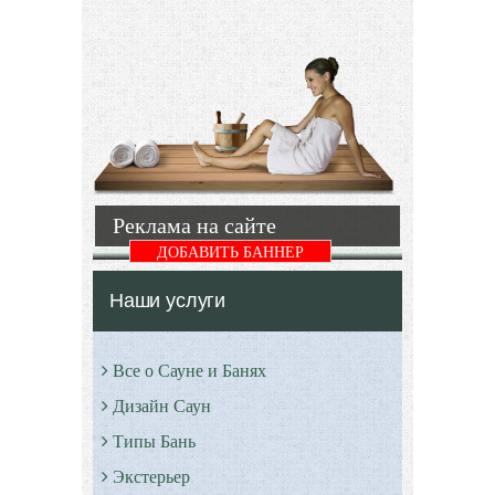
отдыха после
бывает
парной
очень
являются
трудно.
процедуры
Стильные
охлаждения
интерьеры
организма.
обладают
При
внутренней
правильном
гармонией.
и
Реклама на сайте
профессиональном
Подробнее
проведении
ДОБАВИТЬ БАННЕР
данной
Наши услуги
Подробнее
Все о Сауне и Банях
Дизайн Саун
Типы Бань
Экстерьер