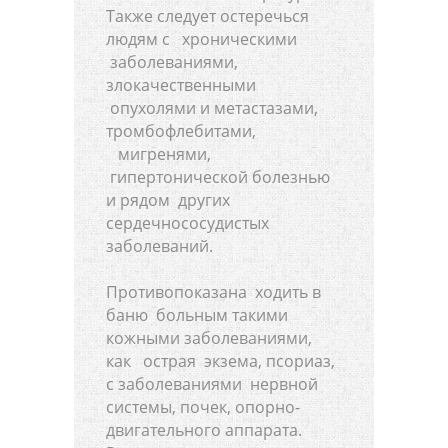
Также следует остеречься
людям с хроническими
заболеваниями,
злокачественными
опухолями и метастазами,
тромбофлебитами,
мигренями,
гипертонической болезнью
и рядом других
сердечнососудистых
заболеваний.
Противопоказана ходить в
баню больным такими
кожными заболеваниями,
как острая экзема, псориаз,
с заболеваниями нервной
системы, почек, опорно-
двигательного аппарата.