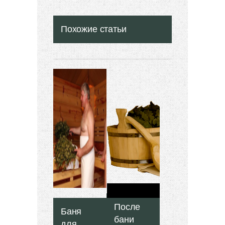
Похожие статьи
После
Баня
бани
для