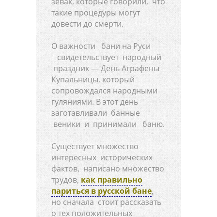
зевак, которые говорили, что
такие процедуры могут
довести до смерти.
О важности бани на Руси
свидетельствует народный
праздник — День Аграфены
Купальницы, который
сопровождался народными
гуляниями. В этот день
заготавливали банные
веники и принимали баню.
Существует множество
интересных исторических
фактов, написано множество
трудов,
как правильно
париться в русской бане
,
но сначала стоит рассказать
о тех положительных