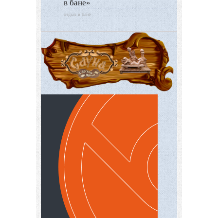
в бане»
отдых в бане