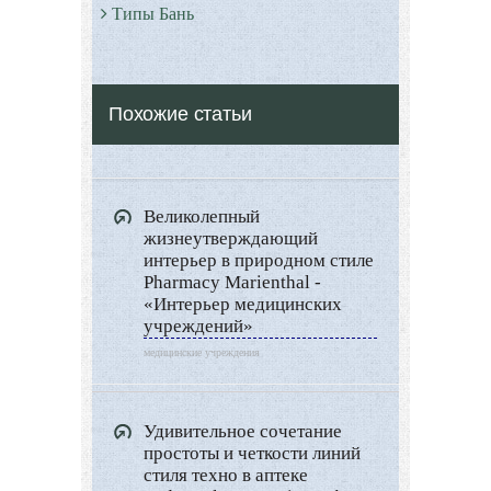
Типы Бань
Экстерьер
Декор
Похожие статьи
Двор и сад
Архитектура
Дизайн интерьера
Великолепный
Ландшафтный дизайн
жизнеутверждающий
LIMITED EDITION
интерьер в природном стиле
Pharmacy Marienthal -
Видео новости
«Интерьер медицинских
учреждений»
Дизайн разное
медицинские учреждения
Другие услуги
Удивительное сочетание
простоты и четкости линий
стиля техно в аптеке