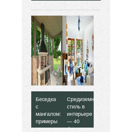
Беседка
Средиземноморский
с
стиль в
мангалом:
интерьере
примеры
— 40
проектов
фото