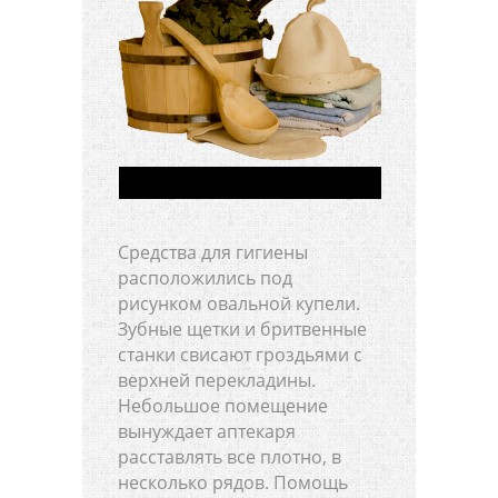
Средства для гигиены
расположились под
рисунком овальной купели.
Зубные щетки и бритвенные
станки свисают гроздьями с
верхней перекладины.
Небольшое помещение
вынуждает аптекаря
расставлять все плотно, в
несколько рядов. Помощь