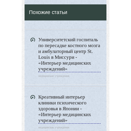
Декор
Похожие статьи
Двор и сад
Архитектура
Дизайн интерьера
Университетский госпиталь
Ландшафтный дизайн
по пересадке костного мозга
LIMITED EDITION
и амбулаторный центр St.
Louis в Миссури -
Видео новости
«Интерьер медицинских
учреждений»
Дизайн разное
медицинские учреждения
Другие услуги
Креативный интерьер
клиники психического
здоровья в Японии -
«Интерьер медицинских
учреждений»
медицинские учреждения