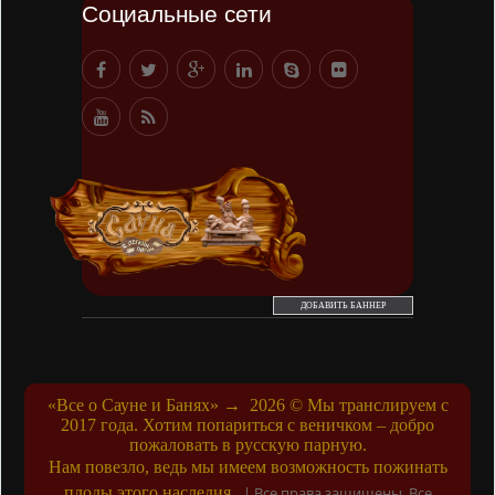
Социальные сети
и даже то,
о чем
можете
хотя бы
мечтать.
-- Все
дело в
мыслях.
Мысль —
начало
всего. И
мыслями
можно
управлять.
И
поэтому
главное
ДОБАВИТЬ БАННЕР
дело
совершенствования:
работать
над
мыслями.
«Все о Сауне и Банях»
→
2026
© Мы транслируем с
-- Идите
2017 года. Хотим попариться с веничком – добро
уверенно
пожаловать в русскую парную.
по
направлению
Нам повезло, ведь мы имеем возможность пожинать
к мечте.
плоды этого наследия..
|
Все права защищены. Все
Живите