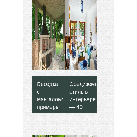
Беседка
Средиземноморский
с
стиль в
мангалом:
интерьере
примеры
— 40
проектов
фото
-
идей -
«Ландшафт»
«Интерьер»