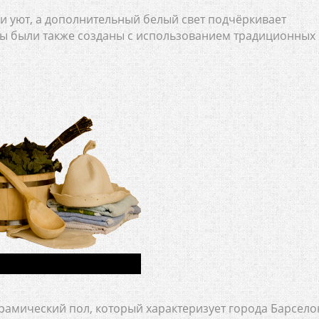
и уют, а дополнительный белый свет подчёркивает
ы были также созданы с использованием традиционных
амический пол, который характеризует города Барсел