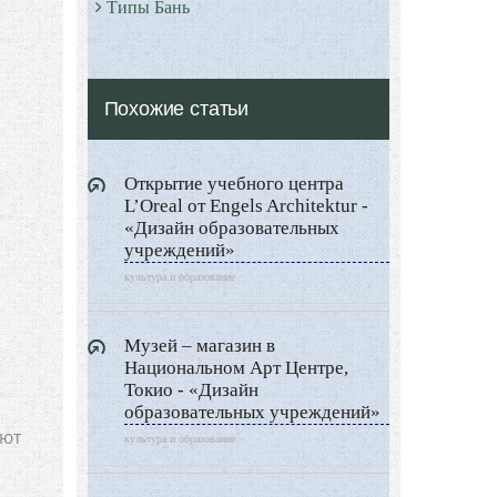
Типы Бань
Экстерьер
Декор
Похожие статьи
Двор и сад
Архитектура
Открытие учебного центра
Дизайн интерьера
L’Oreal от Engels Architektur -
Ландшафтный дизайн
«Дизайн образовательных
учреждений»
LIMITED EDITION
культура и образование
Видео новости
Дизайн разное
Музей – магазин в
Другие услуги
Национальном Арт Центре,
Токио - «Дизайн
образовательных учреждений»
ают
культура и образование