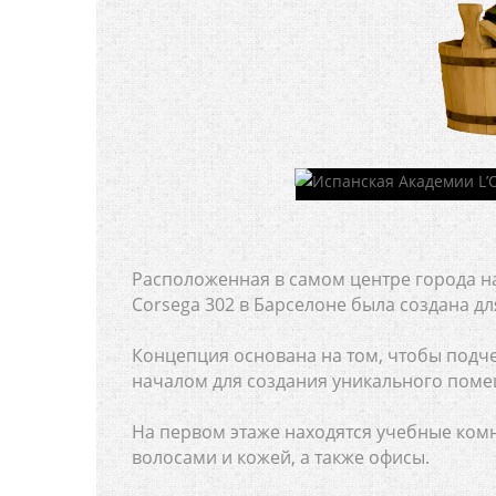
Расположенная в самом центре города на 
Corsega 302 в Барселоне была создана д
Концепция основана на том, чтобы подч
началом для создания уникального поме
На первом этаже находятся учебные ком
волосами и кожей, а также офисы.