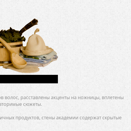
в волос, расставлены акценты на ножницы, вплетены
овторимые сюжеты.
личных продуктов, стены академии содержат скрытые