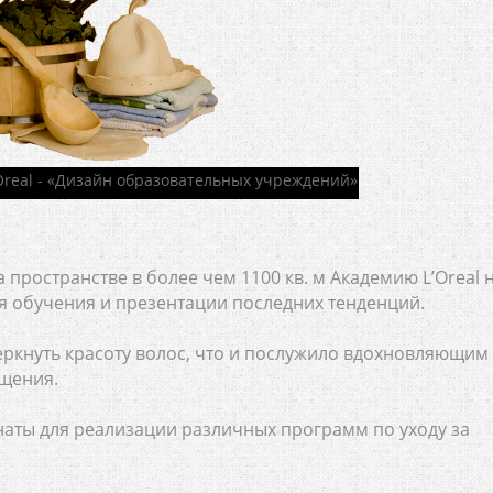
пространстве в более чем 1100 кв. м Академию L’Oreal 
ля обучения и презентации последних тенденций.
еркнуть красоту волос, что и послужило вдохновляющим
щения.
наты для реализации различных программ по уходу за