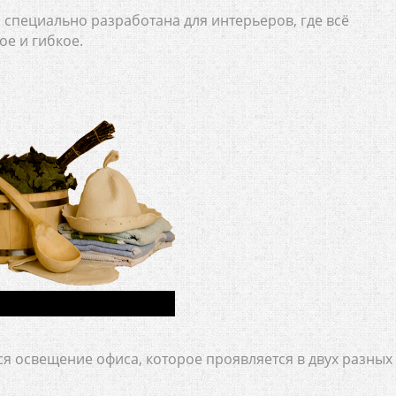
специально разработана для интерьеров, где всё
ое и гибкое.
ся освещение офиса, которое проявляется в двух разных