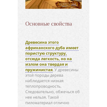
Основные свойства
Древесина этого
африканского дуба имеет
пористую структуру,
отсюда легкость, но на
излом она твердая и
пружинистая
. У древесины
этой породы дерева
наблюдается низкая
теплопроводность.
Следовательно, обжечься об
нее нельзя. Такой
пиломатериал отлично