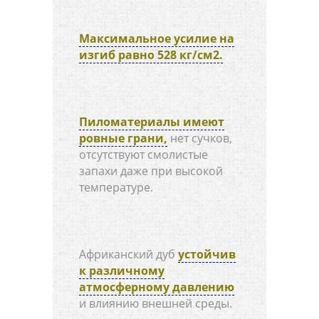
Максимальное усилие на
изгиб равно 528 кг/см2.
Пиломатериалы имеют
ровные грани,
нет сучков,
отсутствуют смолистые
запахи даже при высокой
температуре.
Африканский дуб
устойчив
к различному
атмосферному давлению
и влиянию внешней среды.