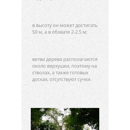
в высоту он может достигать
50 м, а в обхвате 2-2.5 м;
ветви дерева располагаются
около верхушки, поэтому на
стволах, а также готовых
досках, отсутствуют сучки.