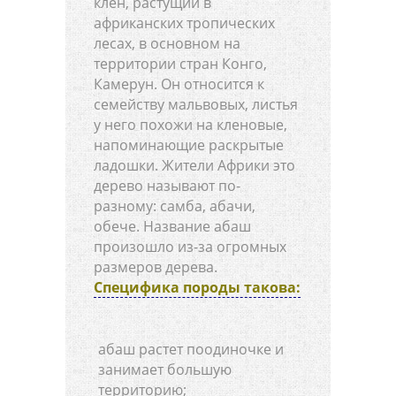
клен, растущий в
африканских тропических
лесах, в основном на
территории стран Конго,
Камерун. Он относится к
семейству мальвовых, листья
у него похожи на кленовые,
напоминающие раскрытые
ладошки. Жители Африки это
дерево называют по-
разному: самба, абачи,
обече. Название абаш
произошло из-за огромных
размеров дерева.
Специфика породы такова:
абаш растет поодиночке и
занимает большую
территорию;