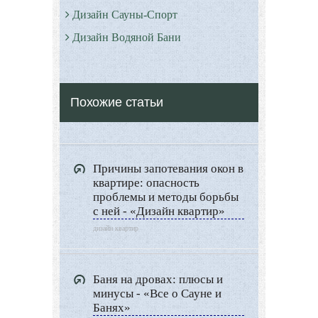
Дизайн Сауны-Спорт
Дизайн Водяной Бани
Римские бани - Термы
Серные бани
Похожие статьи
Все о Сауне и Банях
Дизайн Саун
Типы Бань
Причины запотевания окон в
Экстерьер
квартире: опасность
Декор
проблемы и методы борьбы
с ней - «Дизайн квартир»
Двор и сад
дизайн квартир
Архитектура
Дизайн интерьера
Баня на дровах: плюсы и
Ландшафтный дизайн
минусы - «Все о Сауне и
Банях»
LIMITED EDITION