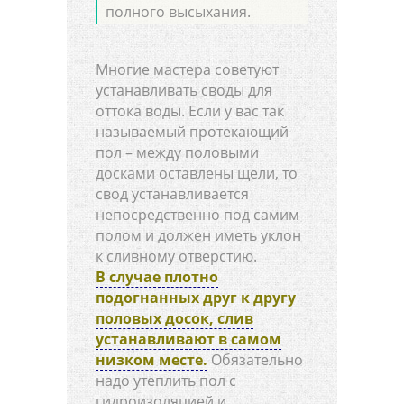
полного высыхания.
Многие мастера советуют
устанавливать своды для
оттока воды. Если у вас так
называемый протекающий
пол – между половыми
досками оставлены щели, то
свод устанавливается
непосредственно под самим
полом и должен иметь уклон
к сливному отверстию.
В случае плотно
подогнанных друг к другу
половых досок, слив
устанавливают в самом
низком месте.
Обязательно
надо утеплить пол с
гидроизоляцией и