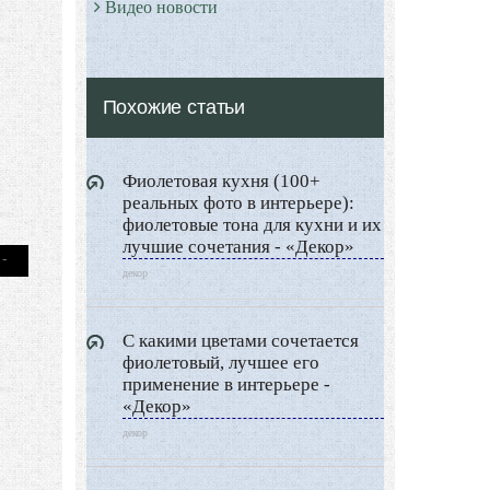
Видео новости
Дизайн разное
Другие услуги
Похожие статьи
Фиолетовая кухня (100+
реальных фото в интерьере):
фиолетовые тона для кухни и их
лучшие сочетания - «Декор»
декор
С какими цветами сочетается
фиолетовый, лучшее его
применение в интерьере -
«Декор»
декор