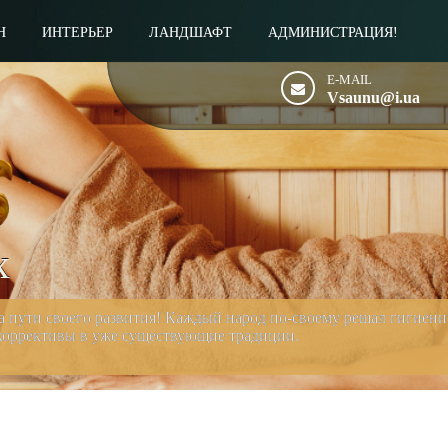
Н
ИНТЕРЬЕР
ЛАНДШАФТ
АДМИНИСТРАЦИЯ!
E-MAIL
Vsaunu@i.ua
х
на пути своего развития! Каждый народ по-своему решал гигиен
 коррективы в уже существующие традиции.