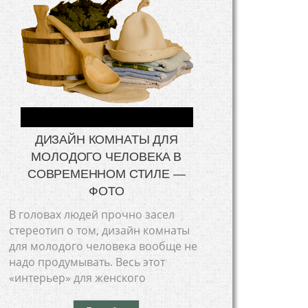
ДИЗАЙН КОМНАТЫ ДЛЯ
МОЛОДОГО ЧЕЛОВЕКА В
СОВРЕМЕННОМ СТИЛЕ —
ФОТО
В головах людей прочно засел
стереотип о том, дизайн комнаты
для молодого человека вообще не
надо продумывать. Весь этот
«интерьер» для женского