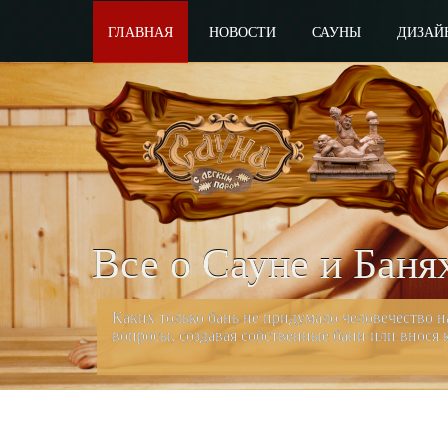
ГЛАВНАЯ
НОВОСТИ
САУНЫ
ДИЗАЙ
Все о Сауне и Баня
Каких только бань не придумало человечество 
вопросы, создавая собственные бани или внося