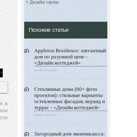
Дизайн сауны
Дизайн прихожей
Дизайн гардеробной
Похожие статьи
Все о Сауне и Банях
Дизайн Саун
Appleton Residence: элегантный
Типы Бань
дом по разумной цене -
Экстерьер
«Дизайн коттеджей»
Декор
дизайн коттеджей
Двор и сад
Стеклянные дома (60+ фото
Архитектура
проектов): стильные варианты
Дизайн интерьера
остекленных фасадов, веранд и
я в
террас - «Дизайн коттеджей»
Ландшафтный дизайн
али
дизайн коттеджей
сти
LIMITED EDITION
Видео новости
Загородный дом экономкласса: