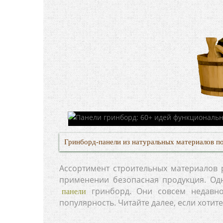
Гринборд-панели из натуральных материалов п
Ассортимент строительных материалов 
применении безопасная продукция. Од
гринборд. Они совсем недавно
панели
популярность. Читайте далее, если хотите