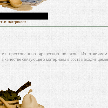
стых материалов
 из прессованных древесных волокон. Их отличием
 в качестве связующего материала в состав входит цеме