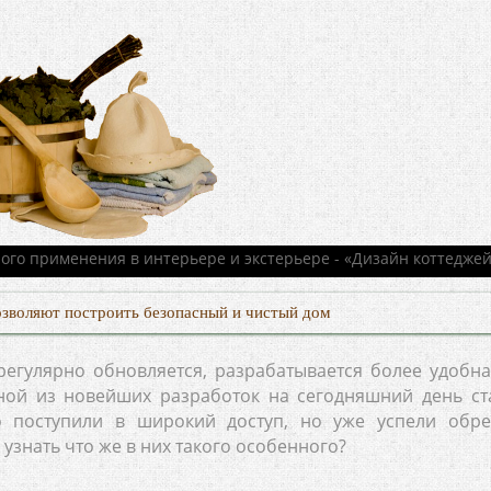
озволяют построить безопасный и чистый дом
регулярно обновляется, разрабатывается более удобна
ной из новейших разработок на сегодняшний день ст
 поступили в широкий доступ, но уже успели обре
 узнать что же в них такого особенного?