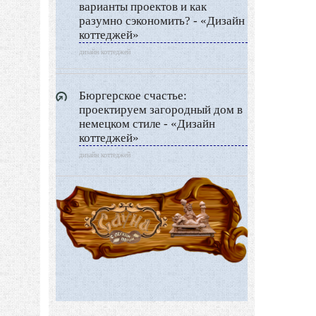
Дизайн разное
варианты проектов и как
разумно сэкономить? - «Дизайн
Другие услуги
коттеджей»
дизайн коттеджей
Бюргерское счастье:
проектируем загородный дом в
немецком стиле - «Дизайн
коттеджей»
дизайн коттеджей